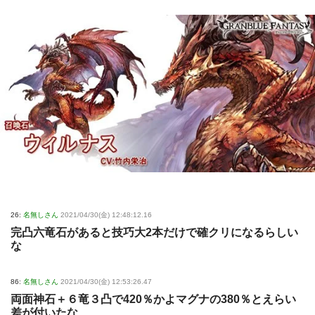
26:
名無しさん
2021/04/30(金) 12:48:12.16
完凸六竜石があると技巧大2本だけで確クリになるらしい
な
86:
名無しさん
2021/04/30(金) 12:53:26.47
両面神石＋６竜３凸で420％かよマグナの380％とえらい
差が付いたな