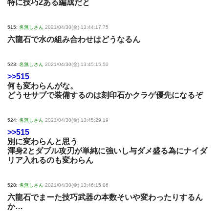
特に技巧2ある編成だと
515:
名無しさん
2021/04/30(金) 13:44:17.75
六龍石で水の組み合わせはどうなるん
523:
名無しさん
2021/04/30(金) 13:45:15.50
>>515
何も変わらんがな。
どうせサブで装備するのは刻印石かクラゲ優先になるぞ
524:
名無しさん
2021/04/30(金) 13:45:29.19
>>515
別に変わらんと思う
渾身2とダブル攻刃が単純に強いし与ダメ盛る為にナイダ
リア入れるのも変わらん
528:
名無しさん
2021/04/30(金) 13:46:15.06
六龍石でまーた技巧武器の本数そいや変わったりするん
か…