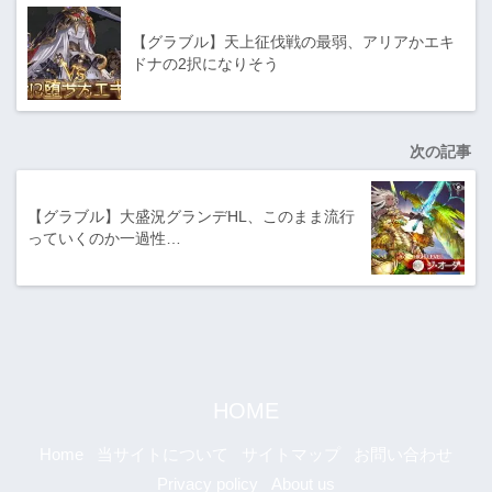
【グラブル】天上征伐戦の最弱、アリアかエキ
ドナの2択になりそう
次の記事
【グラブル】大盛況グランデHL、このまま流行
っていくのか一過性…
HOME
Home
当サイトについて
サイトマップ
お問い合わせ
Privacy policy
About us