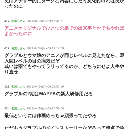
えばアナザー的にダークな内容にしたり変化付ければ良か
ったのに
417:
名無しさん
2021/04/26(月) 09:16:36.71
アニメオリジナルでひとつの島での出来事とかでもやれば
よかったのに
419:
名無しさん
2021/04/26(月) 09:19:17.58
グラブルとウマ娘のアニメが同じレベルに見えたなら、即
入院レベルの目の病気だぞ
或いは薬でもやってラリってるのか、どちらにせよ人生や
り直せ
421:
名無しさん
2021/04/26(月) 09:22:57.19
グラブルの2期はMAPPAの新人研修用だろ
424:
名無しさん
2021/04/26(月) 09:30:59.00
最低というには作画めっちゃ頑張ってたやろ
ただもうグラブルのメインストーリーなぞるって時点で負