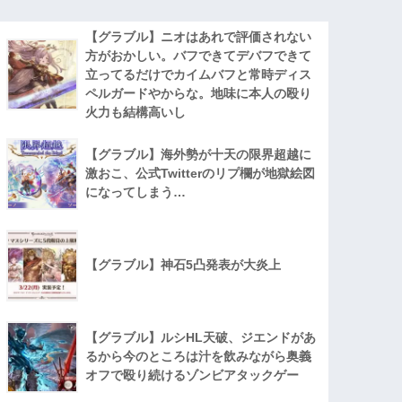
【グラブル】ニオはあれで評価されない
方がおかしい。バフできてデバフできて
立ってるだけでカイムバフと常時ディス
ペルガードやからな。地味に本人の殴り
火力も結構高いし
【グラブル】海外勢が十天の限界超越に
激おこ、公式Twitterのリプ欄が地獄絵図
になってしまう…
【グラブル】神石5凸発表が大炎上
【グラブル】ルシHL天破、ジエンドがあ
るから今のところは汁を飲みながら奥義
オフで殴り続けるゾンビアタックゲー