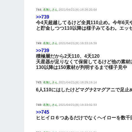
744:
名無しさん
2021/04/21(水) 16:26:20.64
>>739
今4天超越してるけど全員110止め。今年6
と貯金しつつ110以降は様子みてるわ。エッ
749:
名無しさん
2021/04/21(水) 16:33:16.59
>>739
積極層だから2天110、4天120
天星器が足りなくて保留してるけど他の素材
130以降は150素材が判明するまで様子見中
745:
名無しさん
2021/04/21(水) 16:29:19.14
6人110にはしたけどマグナ2マグアニで足止
748:
名無しさん
2021/04/21(水) 16:33:02.53
>>745
ヒヒイロ６つあるだけでなくヘイローを数千