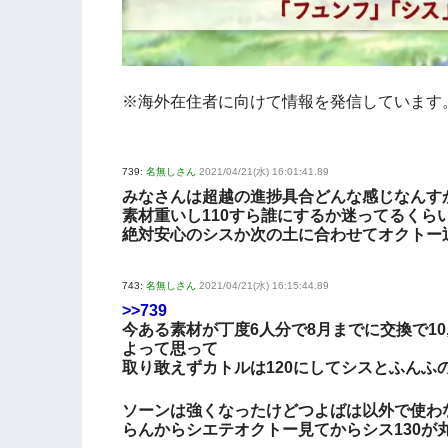
※海外在住者に向けて情報を発信しています
739:
名無しさん
2021/04/21(水) 16:01:41.89
みなさんは超越の進捗具合どんな感じなんす
素材重いし110すら誰にするか迷ってるくら
絶対安心のシスか次の土に合わせてオクトー
743:
名無しさん
2021/04/21(水) 16:15:44.89
>>739
今ある素材が丁度6人分で8月までに交換で10
よって思って
取り敢えずカトルは120にしてシスとふんふ
ソーンは強くなったけどつよばは以外で使わ
らんからシエテオクトー見てからシス130が