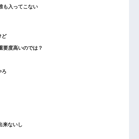
誰も入ってこない
けど
重要度高いのでは？
やろ
か出来ないし