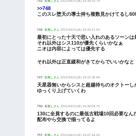
752:
名無しさん
2021/04/21(水) 16:39:33.79
>>748
このスレ堕天の導士持ち複数見かけてるし60
746:
名無しさん
2021/04/21(水) 16:30:21.63
最初にとった十天で思い入れのあるソーンは最
それ以外はシス110が優先くらいかなぁ
ニオは内容によっては優先する
それ以外は正直緩和がきてからでいいかなと
747:
名無しさん
2021/04/21(水) 16:32:38.64
天星器無いからシスと超越待ちのオクトーしか
ゆっくり上げていくわ
750:
名無しさん
2021/04/21(水) 16:38:04.75
130に全員するのに最低古戦場10回必要な
配布やら交換で揃ってるよ
757:
名無しさん
2021/04/21(水) 16:47:24.20