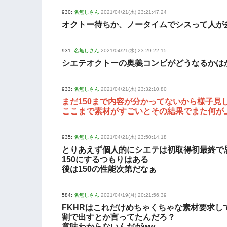
930:
名無しさん
2021/04/21(水) 23:21:47.24
オクトー待ちか、ノータイムでシスって人が
931:
名無しさん
2021/04/21(水) 23:29:22.15
シエテオクトーの奥義コンビがどうなるかは
933:
名無しさん
2021/04/21(水) 23:32:10.80
まだ150まで内容が分かってないから様子見
ここまで素材がすごいとその結果でまた何が
935:
名無しさん
2021/04/21(水) 23:50:14.18
とりあえず個人的にシエテは初取得初最終で
150にするつもりはある
後は150の性能次第だなぁ
584:
名無しさん
2021/04/19(月) 20:21:56.39
FKHRはこれだけめちゃくちゃな素材要求
割で出すとか言ってたんだろ？
意味わからないんだがww