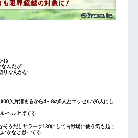
。
かね
いなんだが
辺りなんかな
,000欠片溜まるから4～8の5人とエッセルで6人にし
のレベル上げてる
なそうだしサラーサ130にして古戦場に使う気も起こ
丸いかなと思ってる