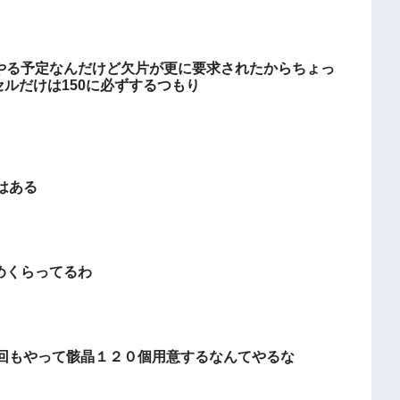
天やる予定なんだけど欠片が更に要求されたからちょっ
セルだけは150に必ずするつもり
はある
めくらってるわ
回もやって骸晶１２０個用意するなんてやるな