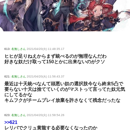
613:
名無しさん
2021/04/20(火) 11:48:35.17
ヒヒが足りねえからまず統べるのが無理なんだわ
好きな奴だけ取って150とかに出来ないのがクソ
621:
名無しさん
2021/04/20(火) 11:56:43.37
最近は十天統べなんて頭悪い奴の選択肢今なら終末5凸で
要らない十天は捨てていくのがマストって言ってた奴元気
にしてるかな
キムフクがチームプレイ放棄を許さなくて残念だったな
623:
名無しさん
2021/04/20(火) 11:58:54.26
>>621
レリバでクリュ黄龍する必要なくなったのか