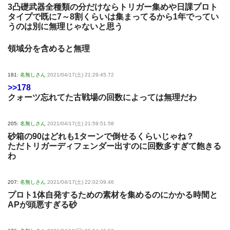
3凸礎武器全種類の分だけならトリガー集めや日課プロト
タイプで既に7～8割くらいは集まってるから1年でってい
うのは別に無理じゃないと思う
領域分を含めると無理
181:
名無しさん
2021/04/17(土) 21:29:45.72
>>178
クォーツ忘れてた古戦場の回数によっては無理だわ
205:
名無しさん
2021/04/17(土) 21:59:51.58
砂箱の90はどれも1ターンで倒せるくらいじゃね？
ただトリガーディフェンダー出すのに回数多すぎて飽きる
わ
207:
名無しさん
2021/04/17(土) 22:02:09.46
プロト1体自発するための素材を集めるのにかかる時間と
APが頭悪すぎる砂