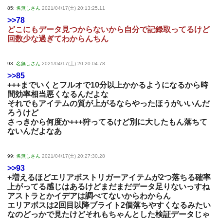
85:
名無しさん
2021/04/17(土) 20:13:25.11
>>78
どこにもデータ見つからないから自分で記録取ってるけど
回数少な過ぎてわからんちん
93:
名無しさん
2021/04/17(土) 20:20:04.78
>>85
+++までいくとフルオで10分以上かかるようになるから時
間効率相当悪くなるんだよな
それでもアイテムの質が上がるならやったほうがいいんだ
ろうけど
さっきから何度か+++狩ってるけど別に大したもん落ちて
ないんだよなあ
99:
名無しさん
2021/04/17(土) 20:27:30.28
>>93
+増えるほどエリアボストリガーアイテムが2つ落ちる確率
上がってる感じはあるけどまだまだデータ足りないっすね
アストラとかイデアは調べてないからわからん
エリアボスは2回目以降ブライト2個落ちやすくなるみたい
なのどっかで見たけどそれもちゃんとした検証データじゃ