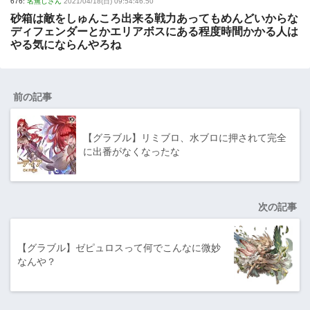
676:
名無しさん
2021/04/18(日) 09:54:46.50
砂箱は敵をしゅんころ出来る戦力あってもめんどいからな
ディフェンダーとかエリアボスにある程度時間かかる人は
やる気にならんやろね
前の記事
【グラブル】リミブロ、水ブロに押されて完全
に出番がなくなったな
次の記事
【グラブル】ゼピュロスって何でこんなに微妙
なんや？