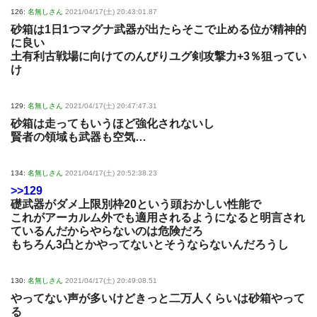
126:
名無しさん
2021/04/17(土) 20:43:01.87
砂箱は1日1つマグナ武器が出たらそこで止める位が精神的
に良い
土有利古戦場に向けてのんびりユグ剣攻撃力+3％狙ってい
け
129:
名無しさん
2021/04/17(土) 20:47:47.31
砂箱は走ってもいうほど強化されないし
賢者の領域も武器も空気…
134:
名無しさん
2021/04/17(土) 20:52:38.23
>>129
礎武器がダメ上限別枠20という頭おかしい性能で
これがアーカルム外でも適用されるようになると明言され
ているんだからやらないのは危険だろ
もちろん3凸とかやってないとそうならないんだろうし
130:
名無しさん
2021/04/17(土) 20:49:08.51
やってない声が多いけどきっと二万人くらいは砂箱やって
る