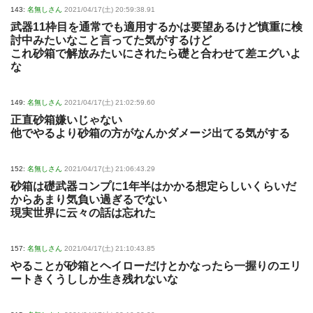
143:
名無しさん
2021/04/17(土) 20:59:38.91
武器11枠目を通常でも適用するかは要望あるけど慎重に検
討中みたいなこと言ってた気がするけど
これ砂箱で解放みたいにされたら礎と合わせて差エグいよ
な
149:
名無しさん
2021/04/17(土) 21:02:59.60
正直砂箱嫌いじゃない
他でやるより砂箱の方がなんかダメージ出てる気がする
152:
名無しさん
2021/04/17(土) 21:06:43.29
砂箱は礎武器コンプに1年半はかかる想定らしいくらいだ
からあまり気負い過ぎるでない
現実世界に云々の話は忘れた
157:
名無しさん
2021/04/17(土) 21:10:43.85
やることが砂箱とヘイローだけとかなったら一握りのエリ
ートきくうししか生き残れないな