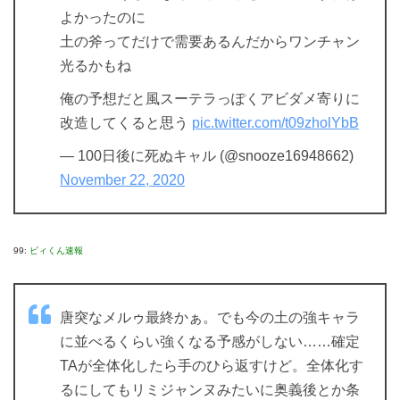
よかったのに
土の斧ってだけで需要あるんだからワンチャン
光るかもね
俺の予想だと風スーテラっぽくアビダメ寄りに
改造してくると思う
pic.twitter.com/t09zholYbB
— 100日後に死ぬキャル (@snooze16948662)
November 22, 2020
99:
ビィくん速報
唐突なメルゥ最終かぁ。でも今の土の強キャラ
に並べるくらい強くなる予感がしない……確定
TAが全体化したら手のひら返すけど。全体化す
るにしてもリミジャンヌみたいに奥義後とか条