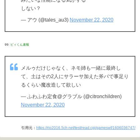
しない？
— アウ (@tales_au3)
November 22, 2020
99:
ビィくん速報
メルゥだけじゃなく、ネモ姉も一緒に最終し
て、土はその2人にサラーサ加えた斧パで事足り
るくらい魔改造して欲しい
— ふわふわ定食@グラブル (@citronchildren)
November 22, 2020
引用元：
https://rio2016.5ch.net/test/read.cgi/gameswf/1606036747/