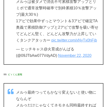
メルゥは被ダメで消去不可累積攻撃アップとリ
ミボで通常攻撃時確率で別枠累積10％攻撃アッ
プ(最大30％)
1アビで効果中ずっとマウント＆3アビで確定TA
奥義で累積防御アップと2アビで攻撃を吸い寄せ
てどんどん堅く、どんどん攻撃力が上昇してい
くタンクアタッカー
pic.twitter.com/xNyTx0hFjb
— ヒッチキャス@火育成がんばる
(@09JTbAw077VdyAD)
November 22, 2020
99:
ビィくん速報
メルゥ最終つってもかなり変えないと使い物に
ならんぞ
メルゥだけじゃなくてネモネも同時最終すれば