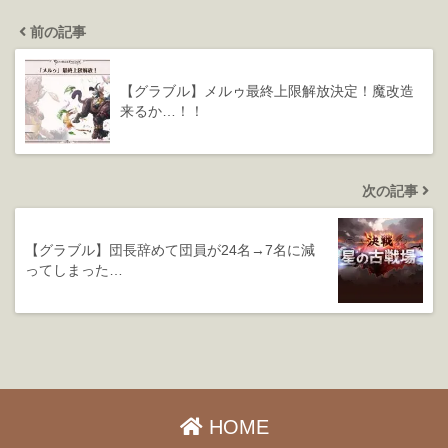
前の記事
【グラブル】メルゥ最終上限解放決定！魔改造
来るか…！！
次の記事
【グラブル】団長辞めて団員が24名→7名に減
ってしまった…
HOME