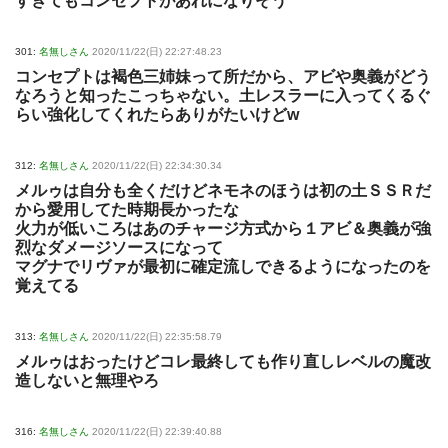
すぎてもコンセプトがあれになりそう
301:
名無しさん
2020/11/22(日) 22:27:48.23
コンセプトは褐色三姉妹って所だから、アビや奥義がどう
なろうと知ったこっちゃない。土レスラーに入ってくるぐ
らい強化してくれたらありがたいけどw
312:
名無しさん
2020/11/22(日) 22:34:30.34
メルゥは自分も全くだけどネモネのほうは初の土ＳＳＲだ
から愛用してた時期長かったな
火力が低いころはあのチャージ方式から１アビ＆奥義が強
烈なダメージソースになって
マグナでリヴァが最初に確定流しできるようになったのを
覚えてる
313:
名無しさん
2020/11/22(日) 22:35:58.79
メルゥはおったけどコレ最終しても作り直しレベルの魔改
造しないと無理やろ
316:
名無しさん
2020/11/22(日) 22:39:40.88