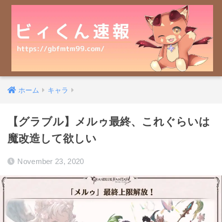
ホーム
キャラ
【グラブル】メルゥ最終、これぐらいは
魔改造して欲しい
November 23, 2020