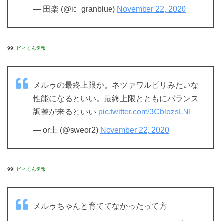
— 田楽 (@ic_granblue)
November 22, 2020
99:
ビィくん速報
メルゥの最終上限か。ネツァワルピリみたいな
性能になるといい。最終上限とともにバランス
調整が来るといい
pic.twitter.com/3CblozsLNI
— or土 (@sweor2)
November 22, 2020
99:
ビィくん速報
メルゥちゃんと育ててなかったって方