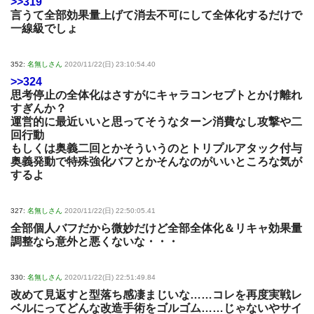
>>319
言うて全部効果量上げて消去不可にして全体化するだけで
一線級でしょ
352:
名無しさん
2020/11/22(日) 23:10:54.40
>>324
思考停止の全体化はさすがにキャラコンセプトとかけ離れ
すぎんか？
運営的に最近いいと思ってそうなターン消費なし攻撃や二
回行動
もしくは奥義二回とかそういうのとトリプルアタック付与
奥義発動で特殊強化バフとかそんなのがいいところな気が
するよ
327:
名無しさん
2020/11/22(日) 22:50:05.41
全部個人バフだから微妙だけど全部全体化＆リキャ効果量
調整なら意外と悪くないな・・・
330:
名無しさん
2020/11/22(日) 22:51:49.84
改めて見返すと型落ち感凄まじいな……コレを再度実戦レ
ベルにってどんな改造手術をゴルゴム……じゃないやサイ