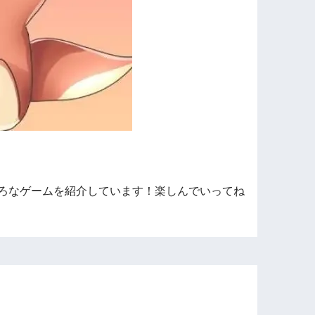
ろなゲームを紹介しています！楽しんでいってね