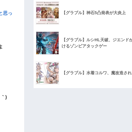
【グラブル】神石5凸発表が大炎上
と思っ
【グラブル】ルシHL天破、ジエンド
けるゾンビアタックゲー
よ
【グラブル】水着コルワ、魔改造され
｀)