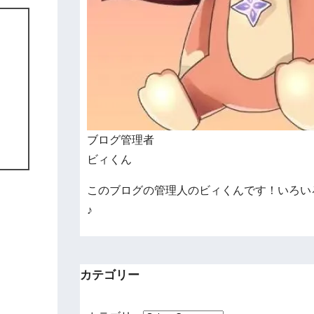
ブログ管理者
ビィくん
このブログの管理人のビィくんです！いろい
♪
カテゴリー