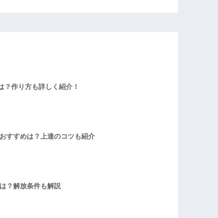
は？作り方も詳しく紹介！
者おすすめは？上達のコツも紹介
方は？解放条件も解説