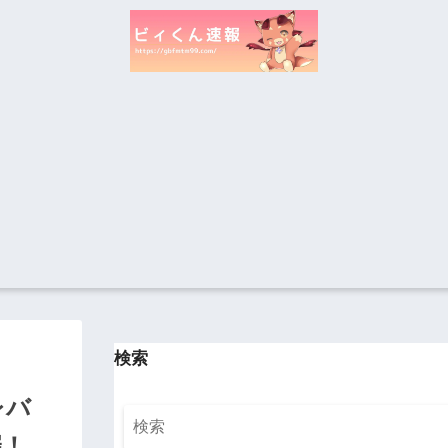
検索
レバ
催！