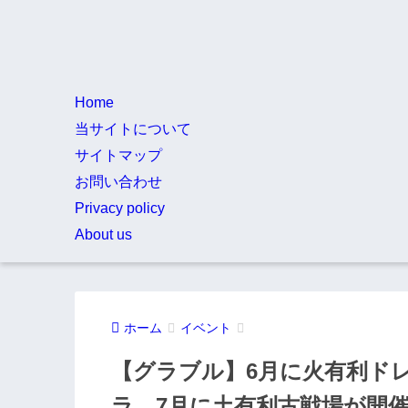
Home
当サイトについて
サイトマップ
お問い合わせ
Privacy policy
About us
ホーム
イベント
【グラブル】6月に火有利ド
ラ、7月に土有利古戦場が開