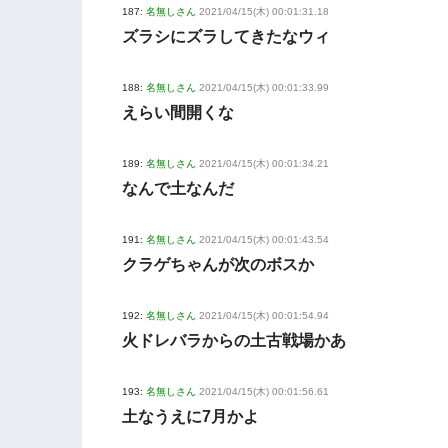
187:
名無しさん
2021/04/15(木) 00:01:31.18
ズラシにズラしてきたなウィ
188:
名無しさん
2021/04/15(木) 00:01:33.99
えらい間開くな
189:
名無しさん
2021/04/15(木) 00:01:34.21
なんで土なんだ
191:
名無しさん
2021/04/15(木) 00:01:43.54
クラゲちゃんが次のボスか
192:
名無しさん
2021/04/15(木) 00:01:54.94
火ドレバラからの土古戦場かあ
193:
名無しさん
2021/04/15(木) 00:01:56.61
土なうえに7月かよ