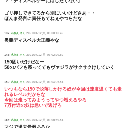
？「ディスペルゲーにはしたくない」
ゴリ押しできてるから別にいいけどさあ・・
ほんま発言に責任もてねぇやつらだな
137:
名無しさん
2021/04/12(月) 08:00:16.49
奥義ディスペル大正義やな
146:
名無しさん
2021/04/12(月) 08:02:29.82
150固いだけだなー
50のバフも残っててもヴァジラがサクサクけしていく
152:
名無しさん
2021/04/12(月) 08:04:06.54
いつもなら150で脱落しかける奴が今回は速度遅くても走
れるレベルだからな
今回は走ってみようってやつ増えるやろ
7万付近の奴は急いで逃げろ
165:
名無しさん
2021/04/12(月) 08:08:59.54
マジで過去最弱あるな