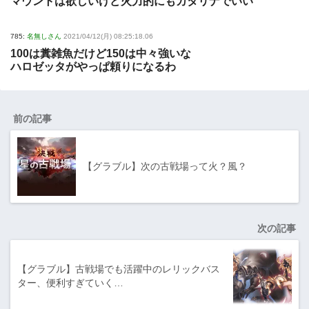
マウントは欲しいけど火力的にもカタリナでいい
785:
名無しさん
2021/04/12(月) 08:25:18.06
100は糞雑魚だけど150は中々強いな
ハロゼッタがやっぱ頼りになるわ
前の記事
【グラブル】次の古戦場って火？風？
次の記事
【グラブル】古戦場でも活躍中のレリックバス
ター、便利すぎていく…