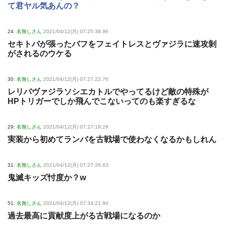
て君ヤル気あんの？
24:
名無しさん
2021/04/12(月) 07:25:38.96
セキトバが張ったバフをフェイトレスとヴァジラに速攻剝
がされるのウケる
30:
名無しさん
2021/04/12(月) 07:27:22.76
レリバヴァジラソシエカトルでやってるけど敵の特殊が
HPトリガーでしか飛んでこないってのも楽すぎるな
29:
名無しさん
2021/04/12(月) 07:27:18.29
実装から初めてランバを古戦場で使わなくなるかもしれん
31:
名無しさん
2021/04/12(月) 07:27:26.63
鬼滅キッズ忖度か？w
51:
名無しさん
2021/04/12(月) 07:34:21.90
過去最高に貢献度上がる古戦場になるのか