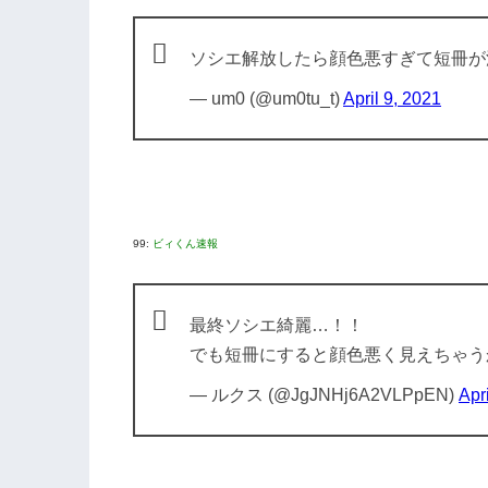
ソシエ解放したら顔色悪すぎて短冊が
— um0 (@um0tu_t)
April 9, 2021
99:
ビィくん速報
最終ソシエ綺麗…！！
でも短冊にすると顔色悪く見えちゃう
— ルクス (@JgJNHj6A2VLPpEN)
Apr