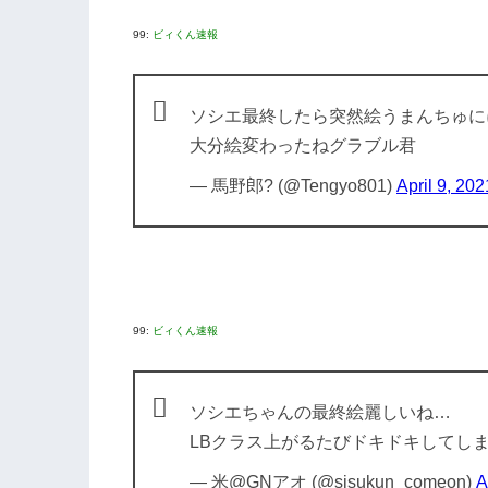
99:
ビィくん速報
ソシエ最終したら突然絵うまんちゅに
大分絵変わったねグラブル君
— 馬野郎? (@Tengyo801)
April 9, 202
99:
ビィくん速報
ソシエちゃんの最終絵麗しいね…
LBクラス上がるたびドキドキしてし
— 米@GNアオ (@sisukun_comeon)
A