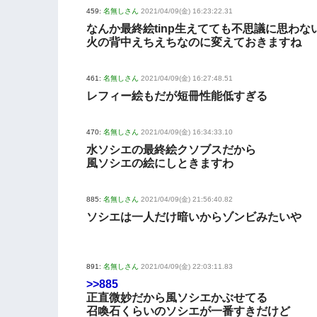
459:
名無しさん
2021/04/09(金) 16:23:22.31
なんか最終絵tinp生えてても不思議に思わな
火の背中えちえちなのに変えておきますね
461:
名無しさん
2021/04/09(金) 16:27:48.51
レフィー絵もだが短冊性能低すぎる
470:
名無しさん
2021/04/09(金) 16:34:33.10
水ソシエの最終絵クソブスだから
風ソシエの絵にしときますわ
885:
名無しさん
2021/04/09(金) 21:56:40.82
ソシエは一人だけ暗いからゾンビみたいや
891:
名無しさん
2021/04/09(金) 22:03:11.83
>>885
正直微妙だから風ソシエかぶせてる
召喚石くらいのソシエが一番すきだけど