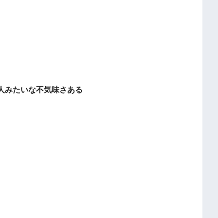
。
人みたいな不気味さある