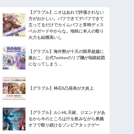
【グラブル】ニオはあれで評価されない
方がおかしい。バフできてデバフできて
立ってるだけでカイムバフと常時ディス
ペルガードやからな。地味に本人の殴り
火力も結構高いし
【グラブル】海外勢が十天の限界超越に
激おこ、公式Twitterのリプ欄が地獄絵図
になってしまう…
【グラブル】神石5凸発表が大炎上
【グラブル】ルシHL天破、ジエンドがあ
るから今のところは汁を飲みながら奥義
オフで殴り続けるゾンビアタックゲー