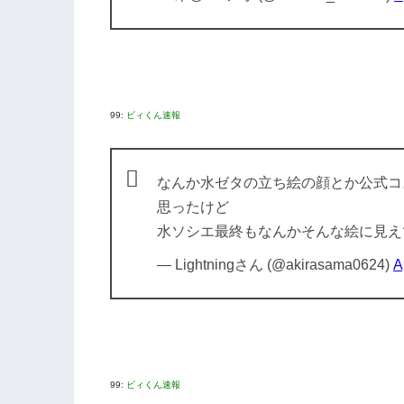
99:
ビィくん速報
なんか水ゼタの立ち絵の顔とか公式コ
思ったけど
水ソシエ最終もなんかそんな絵に見え
— Lightningさん (@akirasama0624)
A
99:
ビィくん速報