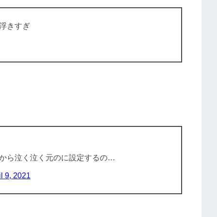
浮きすぎ
から泣く泣く元のに設定するの…
il 9, 2021