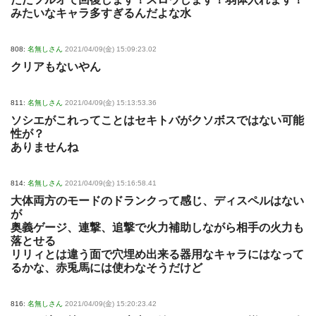
みたいなキャラ多すぎるんだよな水
808:
名無しさん
2021/04/09(金) 15:09:23.02
クリアもないやん
811:
名無しさん
2021/04/09(金) 15:13:53.36
ソシエがこれってことはセキトバがクソボスではない可能
性が？
ありませんね
814:
名無しさん
2021/04/09(金) 15:16:58.41
大体両方のモードのドランクって感じ、ディスペルはない
が
奥義ゲージ、連撃、追撃で火力補助しながら相手の火力も
落とせる
リリィとは違う面で穴埋め出来る器用なキャラにはなって
るかな、赤兎馬には使わなそうだけど
816:
名無しさん
2021/04/09(金) 15:20:23.42