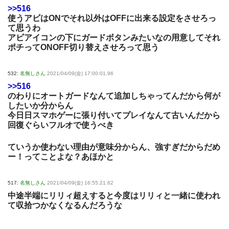
>>516
使うアビはONでそれ以外はOFFに出来る設定をさせろっ
て思うわ
アビアイコンの下にガードボタンみたいなの用意してそれ
ポチってONOFF切り替えさせろって思う
532:
名無しさん
2021/04/09(金) 17:00:01.96
>>516
のわりにオートガードなんて追加しちゃってんだから何が
したいか分からん
今日日スマホゲーに張り付いてプレイなんて古いんだから
回復ぐらいフルオで使うべき
ていうか使わない理由が意味分からん、強すぎだからだめ
ー！ってことよな？あほかと
517:
名無しさん
2021/04/09(金) 16:55:21.62
中途半端にリリィ超えすると今度はリリィと一緒に使われ
て収拾つかなくなるんだろうな