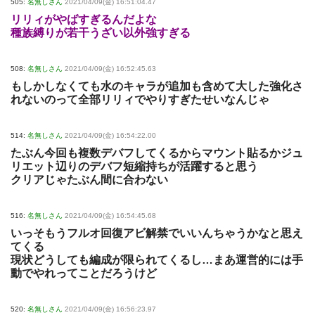
505:
名無しさん
2021/04/09(金) 16:51:04.47
リリィがやばすぎるんだよな
種族縛りが若干うざい以外強すぎる
508:
名無しさん
2021/04/09(金) 16:52:45.63
もしかしなくても水のキャラが追加も含めて大した強化さ
れないのって全部リリィでやりすぎたせいなんじゃ
514:
名無しさん
2021/04/09(金) 16:54:22.00
たぶん今回も複数デバフしてくるからマウント貼るかジュ
リエット辺りのデバフ短縮持ちが活躍すると思う
クリアじゃたぶん間に合わない
516:
名無しさん
2021/04/09(金) 16:54:45.68
いっそもうフルオ回復アビ解禁でいいんちゃうかなと思え
てくる
現状どうしても編成が限られてくるし…まあ運営的には手
動でやれってことだろうけど
520:
名無しさん
2021/04/09(金) 16:56:23.97