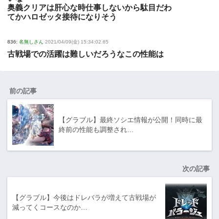
奥義クリアは肝心な時仕事しないから駄目だわ
てかハロゼッタ接待になりそう
836:
名無しさん
2021/04/09(金) 15:34:02.65
古戦場での活躍は難しいだろうなこの性能は
前の記事
【グラブル】最終ソシエ情報が公開！同時に最
終前の性能も調整され…
次の記事
【グラブル】今後はドレバラが増えて古戦場が
減ってくコースなのか…