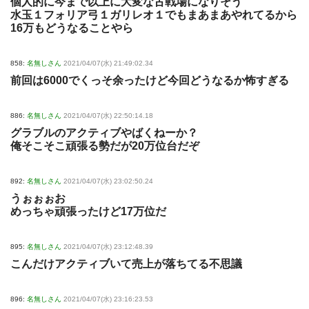
個人的に今まで以上に大変な古戦場になりそう
水玉１フォリア弓１ガリレオ１でもまあまあやれてるから
16万もどうなることやら
858:
名無しさん
2021/04/07(水) 21:49:02.34
前回は6000でくっそ余ったけど今回どうなるか怖すぎる
886:
名無しさん
2021/04/07(水) 22:50:14.18
グラブルのアクティブやばくねーか？
俺そこそこ頑張る勢だが20万位台だぞ
892:
名無しさん
2021/04/07(水) 23:02:50.24
うぉぉぉお
めっちゃ頑張ったけど17万位だ
895:
名無しさん
2021/04/07(水) 23:12:48.39
こんだけアクティブいて売上が落ちてる不思議
896:
名無しさん
2021/04/07(水) 23:16:23.53