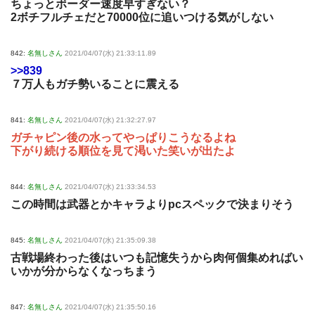
ちょっとボーダー速度早すぎない？
2ボチフルチェだと70000位に追いつける気がしない
842:
名無しさん
2021/04/07(水) 21:33:11.89
>>839
７万人もガチ勢いることに震える
841:
名無しさん
2021/04/07(水) 21:32:27.97
ガチャピン後の水ってやっぱりこうなるよね
下がり続ける順位を見て渇いた笑いが出たよ
844:
名無しさん
2021/04/07(水) 21:33:34.53
この時間は武器とかキャラよりpcスペックで決まりそう
845:
名無しさん
2021/04/07(水) 21:35:09.38
古戦場終わった後はいつも記憶失うから肉何個集めればい
いかが分からなくなっちまう
847:
名無しさん
2021/04/07(水) 21:35:50.16