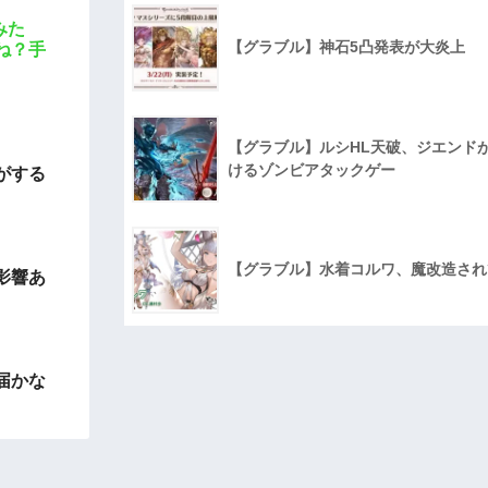
みた
【グラブル】神石5凸発表が大炎上
ね？手
【グラブル】ルシHL天破、ジエンド
けるゾンビアタックゲー
がする
【グラブル】水着コルワ、魔改造され
影響あ
届かな