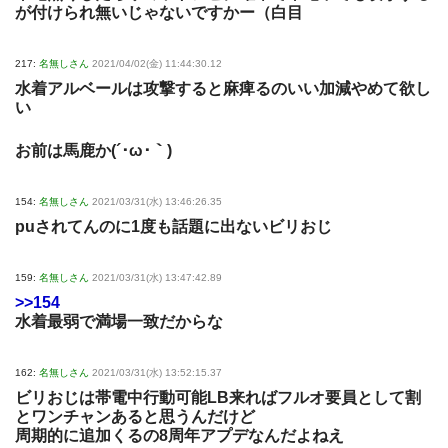
が付けられ無いじゃないですかー（白目
217:
名無しさん
2021/04/02(金) 11:44:30.12
水着アルベールは攻撃すると麻痺るのいい加減やめて欲し
い
お前は馬鹿か(´･ω･｀)
154:
名無しさん
2021/03/31(水) 13:46:26.35
puされてんのに1度も話題に出ないビリおじ
159:
名無しさん
2021/03/31(水) 13:47:42.89
>>154
水着最弱で満場一致だからな
162:
名無しさん
2021/03/31(水) 13:52:15.37
ビリおじは帯電中行動可能LB来ればフルオ要員として割
とワンチャンあると思うんだけど
周期的に追加くるの8周年アプデなんだよねえ