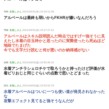
740:
名無しさん
2021/03/31(水) 15:19:12.08
アルベールは最終も弱いからFKHRが嫌いなんだろう
758:
名無しさん
2021/03/31(水) 15:27:27.01
アルベールはスキル説明読んだ時点ではすげー強そうに見
えたし水着の目玉枠かと思ったのに実際使ったら死ぬほど
地味でたまげた
今でも文字だけ読むと何が悪いのか納得感がない
148:
名無しさん
2021/04/02(金) 10:50:46.32
水着アンチラシェロチケで取ろうかと持ったけど評価が水
着ビリおじと同じぐらいの点数で思いとどまった
151:
名無しさん
2021/04/02(金) 10:53:53.79
水着アルベールはついに一つも使い道が発見されなかった
な
攻撃エフェクト見てると強そうなんだが