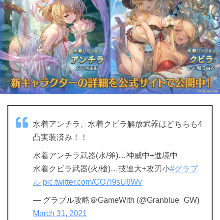
水着アンチラ、水着クビラ解放武器はどちらも4
凸実装済み！！
水着アンチラ武器(水/斧)…神威中+進境中
水着クビラ武器(火/槍)…技連大+攻刃小
#グラブ
ル
pic.twitter.com/CO7l9sU6Wv
— グラブル攻略＠GameWith (@Granblue_GW)
March 31, 2021