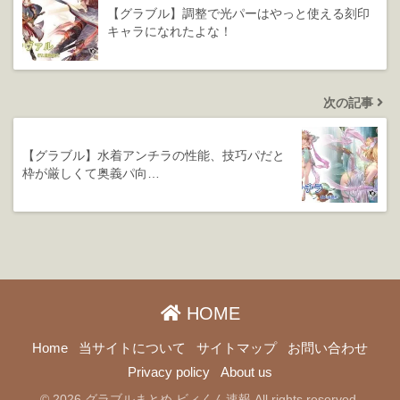
【グラブル】調整で光パーはやっと使える刻印
キャラになれたよな！
次の記事
【グラブル】水着アンチラの性能、技巧パだと
枠が厳しくて奥義パ向…
HOME
Home
当サイトについて
サイトマップ
お問い合わせ
Privacy policy
About us
© 2026 グラブルまとめ ビィくん速報 All rights reserved.