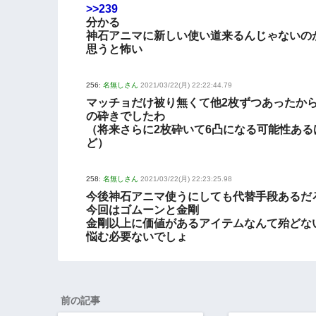
>>239
分かる
神石アニマに新しい使い道来るんじゃないの
思うと怖い
256:
名無しさん
2021/03/22(月) 22:22:44.79
マッチョだけ被り無くて他2枚ずつあったか
の砕きでしたわ
（将来さらに2枚砕いて6凸になる可能性ある
ど）
258:
名無しさん
2021/03/22(月) 22:23:25.98
今後神石アニマ使うにしても代替手段あるだ
今回はゴムーンと金剛
金剛以上に価値があるアイテムなんて殆どな
悩む必要ないでしょ
前の記事