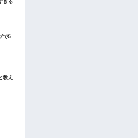
すぎる
ブで5
と教え