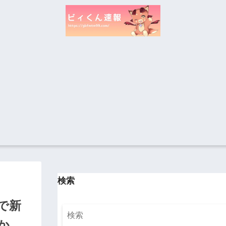
検索
で新
か