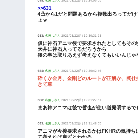
648:
名無しさん
2021/03/22(月) 19:24:06.05
>>631
4凸から1だと問題あるから複数出るってだけ
ょｗ
683:
名無しさん
2021/03/22(月) 19:30:31.63
仮に神石アニマ後で要求されたとしてもその
天井に神石入ってるだろうから
後の事は取りあえず考えなくてもいいんじゃ
684:
名無しさん
2021/03/22(月) 19:30:42.46
砕くか金月、金剛どのルートが正解か、罠仕
きて草
688:
名無しさん
2021/03/22(月) 19:31:27.51
まあ神アニマは後で哲也が使い道発明するで
693:
名無しさん
2021/03/22(月) 19:31:48.65
アニマが今後要求されるかはFKHRの気持ち
て考えれば自ずとわかる