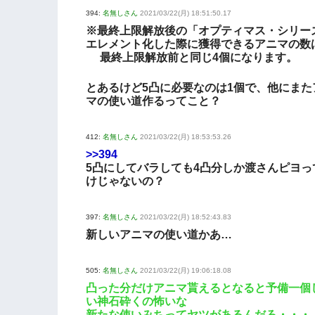
394:
名無しさん
2021/03/22(月) 18:51:50.17
※最終上限解放後の「オプティマス・シリー
エレメント化した際に獲得できるアニマの数
最終上限解放前と同じ4個になります。
とあるけど5凸に必要なのは1個で、他にまた
マの使い道作るってこと？
412:
名無しさん
2021/03/22(月) 18:53:53.26
>>394
5凸にしてバラしても4凸分しか渡さんピヨっ
けじゃないの？
397:
名無しさん
2021/03/22(月) 18:52:43.83
新しいアニマの使い道かあ…
505:
名無しさん
2021/03/22(月) 19:06:18.08
凸った分だけアニマ貰えるとなると予備一個
い神石砕くの怖いな
新たな使いみちってヤツがあるんだろ・・・