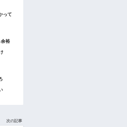
かって
ら余裕
け
ろ
い
次の記事