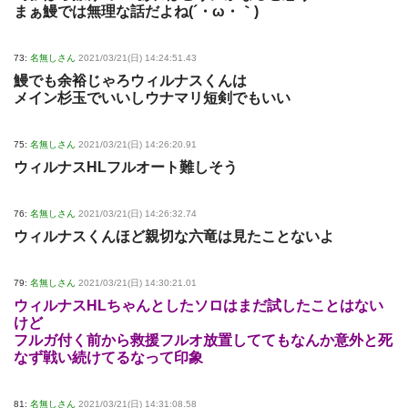
まぁ鰻では無理な話だよね(´・ω・｀)
73:
名無しさん
2021/03/21(日) 14:24:51.43
鰻でも余裕じゃろウィルナスくんは
メイン杉玉でいいしウナマリ短剣でもいい
75:
名無しさん
2021/03/21(日) 14:26:20.91
ウィルナスHLフルオート難しそう
76:
名無しさん
2021/03/21(日) 14:26:32.74
ウィルナスくんほど親切な六竜は見たことないよ
79:
名無しさん
2021/03/21(日) 14:30:21.01
ウィルナスHLちゃんとしたソロはまだ試したことはない
けど
フルガ付く前から救援フルオ放置しててもなんか意外と死
なず戦い続けてるなって印象
81:
名無しさん
2021/03/21(日) 14:31:08.58