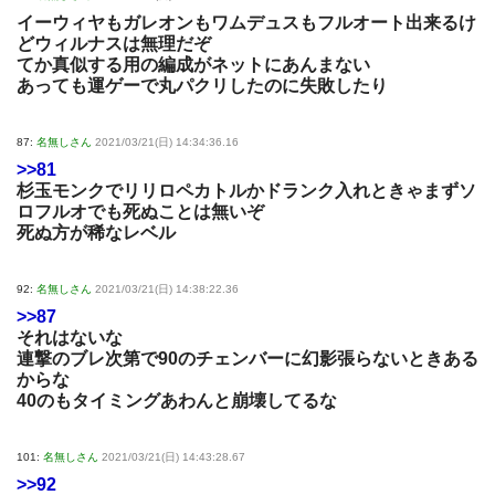
イーウィヤもガレオンもワムデュスもフルオート出来るけ
どウィルナスは無理だぞ
てか真似する用の編成がネットにあんまない
あっても運ゲーで丸パクリしたのに失敗したり
87:
名無しさん
2021/03/21(日) 14:34:36.16
>>81
杉玉モンクでリリロペカトルかドランク入れときゃまずソ
ロフルオでも死ぬことは無いぞ
死ぬ方が稀なレベル
92:
名無しさん
2021/03/21(日) 14:38:22.36
>>87
それはないな
連撃のブレ次第で90のチェンバーに幻影張らないときある
からな
40のもタイミングあわんと崩壊してるな
101:
名無しさん
2021/03/21(日) 14:43:28.67
>>92