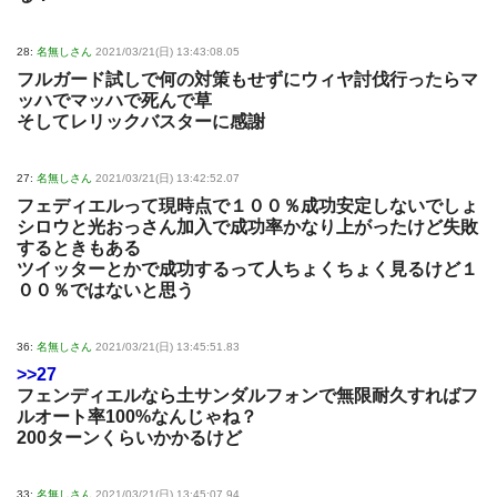
28:
名無しさん
2021/03/21(日) 13:43:08.05
フルガード試しで何の対策もせずにウィヤ討伐行ったらマ
ッハでマッハで死んで草
そしてレリックバスターに感謝
27:
名無しさん
2021/03/21(日) 13:42:52.07
フェディエルって現時点で１００％成功安定しないでしょ
シロウと光おっさん加入で成功率かなり上がったけど失敗
するときもある
ツイッターとかで成功するって人ちょくちょく見るけど１
００％ではないと思う
36:
名無しさん
2021/03/21(日) 13:45:51.83
>>27
フェンディエルなら土サンダルフォンで無限耐久すればフ
ルオート率100%なんじゃね？
200ターンくらいかかるけど
33:
名無しさん
2021/03/21(日) 13:45:07.94