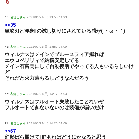
も
40:
名無しさん
2021/03/21(日) 13:50:44.93
>>35
W攻刃と渾身Ⅱの試し切りにされている感が(´・ω・｀)
41:
名無しさん
2021/03/21(日) 13:53:34.99
ウィルナスはメインでブルースフィア握れば
エウロペリリィで結構安定してる
メイン石富岡にして自動復活でやってる人もいるらしいけ
ど
それだと火力落ちるしどうなんだろう
67:
名無しさん
2021/03/21(日) 14:17:35.93
ウィルナスはフルオート失敗したことないぞ
フルオートできないないのは装備が弱いだけ
71:
名無しさん
2021/03/21(日) 14:20:34.69
>>67
幻影ばら撒けてHPあればどうにかなると思う