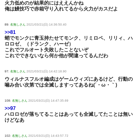
火力低めのが結果的にはええんかね
俺は鰻技巧で赤箱守り入れてるから火力がカスだよ
89:
名無しさん
2021/03/21(日) 14:36:50.40
>>81
蛸でモンクに青玉持たせてモンク、リミロペ、リリィ、ハ
ロロゼ、（ドランク、ハーゼ）
これでフルオート失敗したことないぞ
これでできないなら何か他が間違ってるんだわ
97:
名無しさん
2021/03/21(日) 14:42:18.90
ウィルナスフルオ編成はゲームウィズにあるけど、行動の
噛み合い次第では全滅しますってあるね(´・ω・｀)
108:
名無しさん
2021/03/21(日) 14:47:35.69
>>97
ハロロゼが落ちてることはあっても全滅してたことは無い
けどなあ
102:
名無しさん
2021/03/21(日) 14:43:57.72