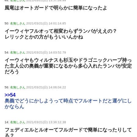
48:
名無しさん
2021/03/21(日) 13:57:04.99
風竜はオートガードで明らかに簡単になったよ
50:
名無しさん
2021/03/21(日) 14:01:14.85
イーウィヤフルオって相変わらずランバがええの？
レリックとかの方がもういいんかね
54:
名無しさん
2021/03/21(日) 14:03:52.79
イーウィヤもウィルナスも杉玉やドラゴニックハープ持っ
た主人公の奥義が重要になるから多心入れたランバが安定
だろう
56:
名無しさん
2021/03/21(日) 14:06:04.22
>>54
奥義でどうにかしようって時点でフルオートだと運ゲにし
かならん
14:
名無しさん
2021/03/21(日) 13:36:12.38
フェディエルとルオーてフルガードで簡単になったりして
る？