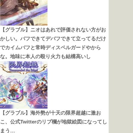
【グラブル】ニオはあれで評価されない方がお
かしい。バフできてデバフできて立ってるだけ
でカイムバフと常時ディスペルガードやから
な。地味に本人の殴り火力も結構高いし
【グラブル】海外勢が十天の限界超越に激お
こ、公式Twitterのリプ欄が地獄絵図になってし
まう…