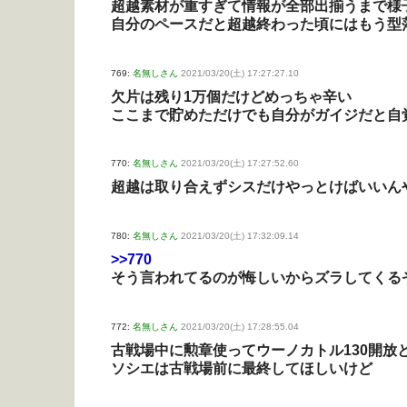
超越素材が重すぎて情報が全部出揃うまで様
自分のペースだと超越終わった頃にはもう型
769:
名無しさん
2021/03/20(土) 17:27:27.10
欠片は残り1万個だけどめっちゃ辛い
ここまで貯めただけでも自分がガイジだと自
770:
名無しさん
2021/03/20(土) 17:27:52.60
超越は取り合えずシスだけやっとけばいいん
780:
名無しさん
2021/03/20(土) 17:32:09.14
>>770
そう言われてるのが悔しいからズラしてくる
772:
名無しさん
2021/03/20(土) 17:28:55.04
古戦場中に勲章使ってウーノカトル130開放
ソシエは古戦場前に最終してほしいけど