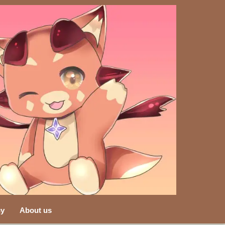
cy
About us