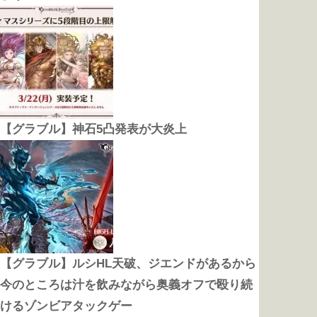
【グラブル】神石5凸発表が大炎上
【グラブル】ルシHL天破、ジエンドがあるから
今のところは汁を飲みながら奥義オフで殴り続
けるゾンビアタックゲー