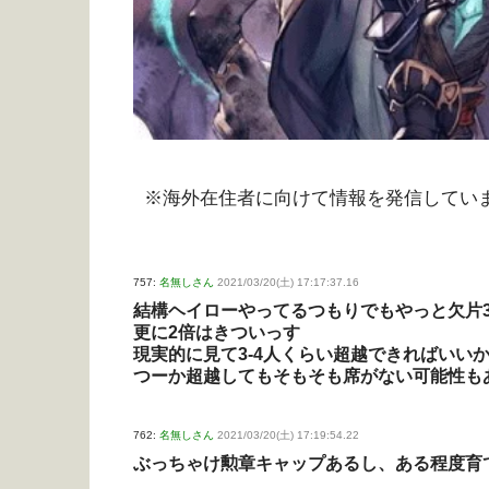
※海外在住者に向けて情報を発信してい
757:
名無しさん
2021/03/20(土) 17:17:37.16
結構ヘイローやってるつもりでもやっと欠片3
更に2倍はきついっす
現実的に見て3-4人くらい超越できればいい
つーか超越してもそもそも席がない可能性も
762:
名無しさん
2021/03/20(土) 17:19:54.22
ぶっちゃけ勲章キャップあるし、ある程度育