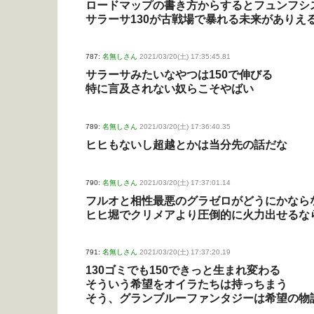
ロードマップの書き方からするとフュンフシス
サラーサ130が古戦場で暴れる未来がありえ
787:
名無しさん
2021/03/20(土) 17:35:45.81
サラーサみたいなやつは150で伸びる
特に言及されない奴らこそやばい
789:
名無しさん
2021/03/20(土) 17:36:40.35
ヒヒもないし超越とかは当分先の話だな
790:
名無しさん
2021/03/20(土) 17:37:01.14
フルオと相性最悪のグラゼロがどうにかなら
ヒヒ堀でクリメアより圧倒的に火力出せるな
791:
名無しさん
2021/03/20(土) 17:37:20.19
130ゴミでも150できっと生まれ変わる
そういう希望をオイラたちは持っちまう
そう、グランブルーファンタジーは希望の物