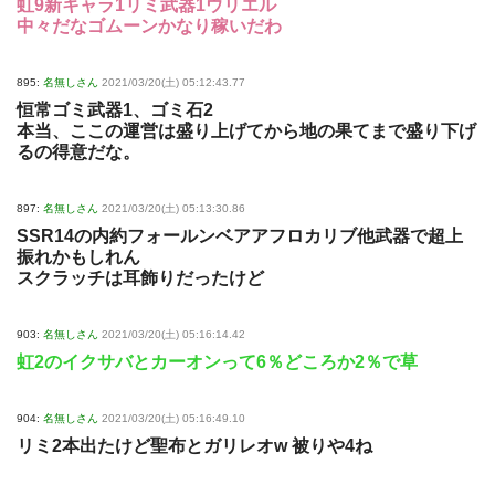
虹9新キャラ1リミ武器1ウリエル
中々だなゴムーンかなり稼いだわ
895:
名無しさん
2021/03/20(土) 05:12:43.77
恒常ゴミ武器1、ゴミ石2
本当、ここの運営は盛り上げてから地の果てまで盛り下げ
るの得意だな。
897:
名無しさん
2021/03/20(土) 05:13:30.86
SSR14の内約フォールンベアアフロカリブ他武器で超上
振れかもしれん
スクラッチは耳飾りだったけど
903:
名無しさん
2021/03/20(土) 05:16:14.42
虹2のイクサバとカーオンって6％どころか2％で草
904:
名無しさん
2021/03/20(土) 05:16:49.10
リミ2本出たけど聖布とガリレオw 被りや4ね