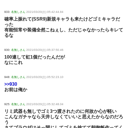
933:
名無しさん
2021/03/20(土) 05:42:44.84
確率上振れて(SSR9)新規キャラも来たけどゴミキャラだ
った
有能恒常や装備全然こねぇし、ただじゃなかったらキレて
るな
930:
名無しさん
2021/03/20(土) 05:37:50.46
100連して虹1個だったんだが
なにこれ
948:
名無しさん
2021/03/20(土) 05:52:23.10
>>930
お前は俺か
925:
名無しさん
2021/03/20(土) 05:32:48.04
リミ武器も無しでゴミ3つ渡されたのに何故か心が軽い
こんなガチャなら天井しなくていいと思えたからなのだろ
う
さてブラウザはそっ閉じしてゴミを捨てて朝御飯作ってく