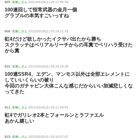
905:
名無しさん
2021/03/20(土) 05:17:06.56
100連回して恒常武器の金月一個
グラブルの本気すごいっすね
908:
名無しさん
2021/03/20(土) 05:19:21.78
虹4だけど欲しかったイクサバ出たから勝ち
スクラッチはベリアルリーチからの耳糞でベリハラ受けた
から糞
910:
名無しさん
2021/03/20(土) 05:20:16.09
100連SSR4、エデン、マンモス以外は全部エレメントに
していいくらいの被り
今回のガチャピン大体こんな感じだからいい加減悲しくな
ってきた
911:
名無しさん
2021/03/20(土) 05:21:59.05
虹4でガリレオ2本とフォールンとラファエル
あかん嬉しい
915:
名無しさん
2021/03/20(土) 05:24:07.87