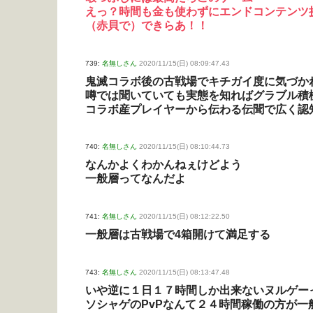
えっ？時間も金も使わずにエンドコンテンツ
（赤貝で）できらあ！！
739:
名無しさん
2020/11/15(日) 08:09:47.43
鬼滅コラボ後の古戦場でキチガイ度に気づか
噂では聞いていても実態を知ればグラブル積
コラボ産プレイヤーから伝わる伝聞で広く認
740:
名無しさん
2020/11/15(日) 08:10:44.73
なんかよくわかんねぇけどよう
一般層ってなんだよ
741:
名無しさん
2020/11/15(日) 08:12:22.50
一般層は古戦場で4箱開けて満足する
743:
名無しさん
2020/11/15(日) 08:13:47.48
いや逆に１日１７時間しか出来ないヌルゲー
ソシャゲのPvPなんて２４時間稼働の方が一