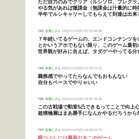
ただ自力のみでクリア（ルシソロ、ブレグラ
やる気があれば微課金（無課金は汁量的に時
半年でルシキャリーしてもらえて到達は出来
732:
名無しさん
2020/11/15(日) 07:50:48.60
７年続いてるゲームの、エンドコンテンツを
とかいうアホでもない限り、このゲーム最初
世界観が好みに合えば、タダゲーやってる分
734:
名無しさん
2020/11/15(日) 07:55:31.61
義務感でやってたらなんでもおもんない
自分もペースでやりゃいい
736:
名無しさん
2020/11/15(日) 08:08:36.38
この古戦場で勲章5凸できるってことで向上
超積極層はまあ勝手になんかやるだろうから
737:
名無しさん
2020/11/15(日) 08:09:35.75
暇つぶしには最高だろこのゲーム