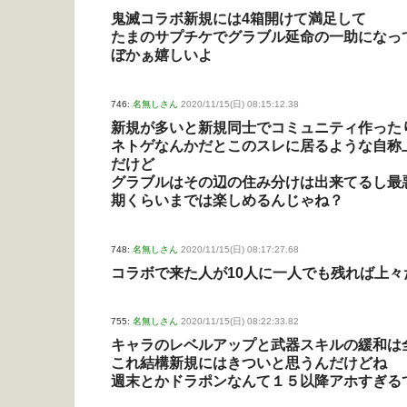
鬼滅コラボ新規には4箱開けて満足して
たまのサプチケでグラブル延命の一助になっ
ぼかぁ嬉しいよ
746:
名無しさん
2020/11/15(日) 08:15:12.38
新規が多いと新規同士でコミュニティ作った
ネトゲなんかだとこのスレに居るような自称
だけど
グラブルはその辺の住み分けは出来てるし最
期くらいまでは楽しめるんじゃね？
748:
名無しさん
2020/11/15(日) 08:17:27.68
コラボで来た人が10人に一人でも残れば上々
755:
名無しさん
2020/11/15(日) 08:22:33.82
キャラのレベルアップと武器スキルの緩和は
これ結構新規にはきついと思うんだけどね
週末とかドラポンなんて１５以降アホすぎる