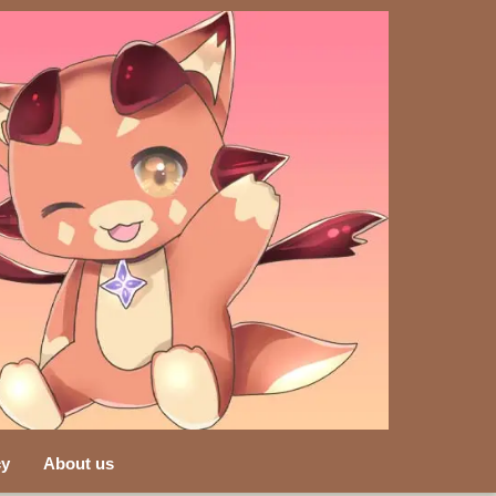
cy
About us