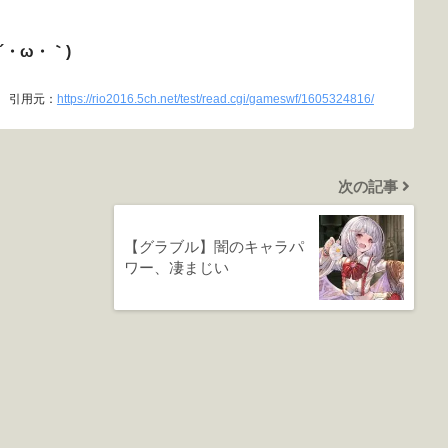
・ω・｀)
引用元：
https://rio2016.5ch.net/test/read.cgi/gameswf/1605324816/
次の記事
【グラブル】闇のキャラパ
ワー、凄まじい