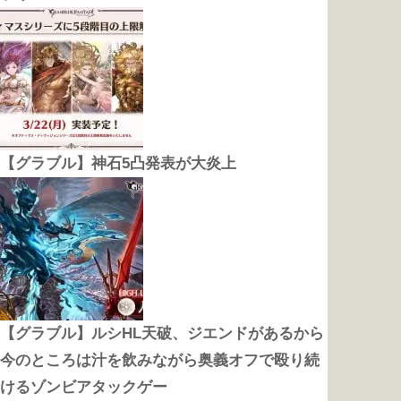
【グラブル】神石5凸発表が大炎上
【グラブル】ルシHL天破、ジエンドがあるから
今のところは汁を飲みながら奥義オフで殴り続
けるゾンビアタックゲー