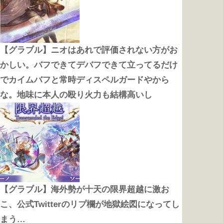
【グラブル】ニオはあれで評価されない方がお
かしい。バフできてデバフできて立ってるだけ
でカイムバフと常時ディスペルガードやから
な。地味に本人の殴り火力も結構高いし
【グラブル】海外勢が十天の限界超越に激お
こ、公式Twitterのリプ欄が地獄絵図になってし
まう…