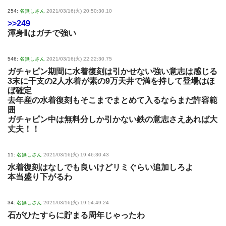
254:
名無しさん
2021/03/16(火) 20:50:30.10
>>249
渾身Ⅱはガチで強い
546:
名無しさん
2021/03/16(火) 22:22:30.75
ガチャピン期間に水着復刻は引かせない強い意志は感じる
3末に干支の2人水着が素の9万天井で満を持して登場はほ
ぼ確定
去年産の水着復刻もそこまでまとめて入るならまだ許容範
囲
ガチャピン中は無料分しか引かない鉄の意志さえあれば大
丈夫！！
11:
名無しさん
2021/03/16(火) 19:46:30.43
水着復刻はなしでも良いけどリミぐらい追加しろよ
本当盛り下がるわ
34:
名無しさん
2021/03/16(火) 19:54:49.24
石がひたすらに貯まる周年じゃったわ