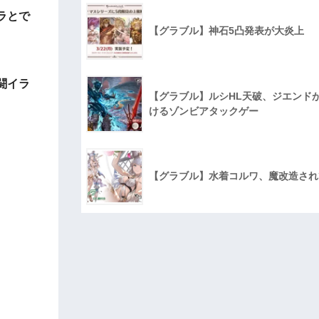
ラとで
【グラブル】神石5凸発表が大炎上
闘イラ
【グラブル】ルシHL天破、ジエンド
けるゾンビアタックゲー
【グラブル】水着コルワ、魔改造され