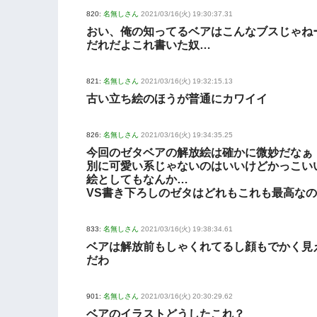
820:
名無しさん
2021/03/16(火) 19:30:37.31
おい、俺の知ってるベアはこんなブスじゃね
だれだよこれ書いた奴…
821:
名無しさん
2021/03/16(火) 19:32:15.13
古い立ち絵のほうが普通にカワイイ
826:
名無しさん
2021/03/16(火) 19:34:35.25
今回のゼタベアの解放絵は確かに微妙だなぁ
別に可愛い系じゃないのはいいけどかっこい
絵としてもなんか…
VS書き下ろしのゼタはどれもこれも最高な
833:
名無しさん
2021/03/16(火) 19:38:34.61
ベアは解放前もしゃくれてるし顔もでかく見
だわ
901:
名無しさん
2021/03/16(火) 20:30:29.62
ベアのイラストどうしたこれ？