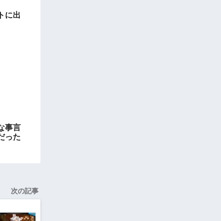
トに出
な事言
だった
次の記事