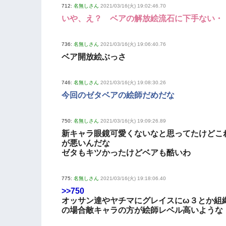
712:
名無しさん
2021/03/16(火) 19:02:46.70
いや、え？ ベアの解放絵流石に下手ない・
736:
名無しさん
2021/03/16(火) 19:06:40.76
ベア開放絵ぶっさ
746:
名無しさん
2021/03/16(火) 19:08:30.26
今回のゼタベアの絵師だめだな
750:
名無しさん
2021/03/16(火) 19:09:26.89
新キャラ眼鏡可愛くないなと思ってたけどこ
が悪いんだな
ゼタもキツかったけどベアも酷いわ
775:
名無しさん
2021/03/16(火) 19:18:06.40
>>750
オッサン達やヤチマにグレイスにω３とか組
の場合敵キャラの方が絵師レベル高いような