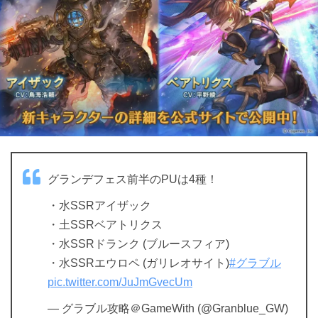
グランデフェス前半のPUは4種！
・水SSRアイザック
・土SSRベアトリクス
・水SSRドランク (ブルースフィア)
・水SSRエウロペ (ガリレオサイト)
#グラブル
pic.twitter.com/JuJmGvecUm
— グラブル攻略＠GameWith (@Granblue_GW)