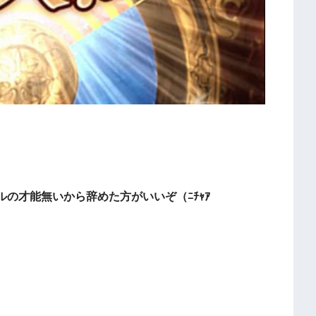
。
の才能無いから辞めた方がいいぞ（ﾆﾁｬｱ