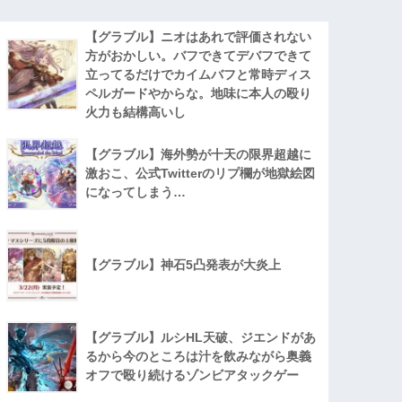
【グラブル】ニオはあれで評価されない
方がおかしい。バフできてデバフできて
立ってるだけでカイムバフと常時ディス
ペルガードやからな。地味に本人の殴り
火力も結構高いし
【グラブル】海外勢が十天の限界超越に
激おこ、公式Twitterのリプ欄が地獄絵図
になってしまう…
【グラブル】神石5凸発表が大炎上
【グラブル】ルシHL天破、ジエンドがあ
るから今のところは汁を飲みながら奥義
オフで殴り続けるゾンビアタックゲー