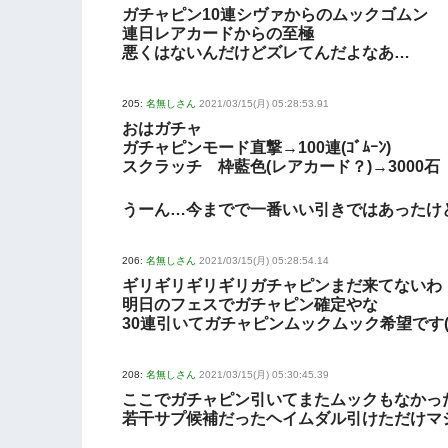
ガチャピン10連シヴァからのムックゴムン
連日レアカードからの至極
悪くはないんだけどズレてんだよなあ…
205:
名無しさん
2021/03/15(月) 05:28:53.91
おはガチャ
ガチャピンモード直撃→100連(ｺﾞﾑｰﾝ)
スクラッチ 枠藍色(レアカード？)→3000石
うーん…今までで一番いい引きではあったけ
206:
名無しさん
2021/03/15(月) 05:28:54.14
ギリギリギリギリガチャピンまだ来てないわ
明日のフェスでガチャピン確定やな
30連引いてガチャピンムックムック希望です(
208:
名無しさん
2021/03/15(月) 05:30:45.39
ここでガチャピン引いてまたムックもなかっ
若干サプ候補だったヘイムダル引けただけマ