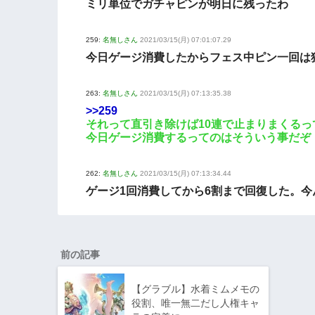
ミリ単位でガチャピンが明日に残ったわ
259:
名無しさん
2021/03/15(月) 07:01:07.29
今日ゲージ消費したからフェス中ピン一回は
263:
名無しさん
2021/03/15(月) 07:13:35.38
>>259
それって直引き除けば10連で止まりまくるっ
今日ゲージ消費するってのはそういう事だぞ
262:
名無しさん
2021/03/15(月) 07:13:34.44
ゲージ1回消費してから6割まで回復した。
前の記事
【グラブル】水着ミムメモの
役割、唯一無二だし人権キャ