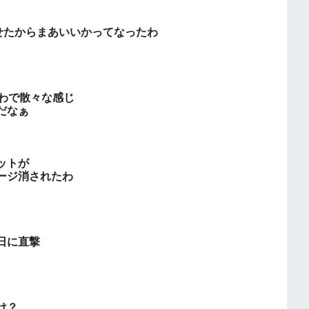
せたからまあいいかってなったわ
わで散々な感じ
だなぁ
ットが
ージ消されたわ
日に直撃
け？