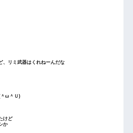
ど、リミ武器はくれねーんだな
＾ω＾Ｕ)
たけど
シか