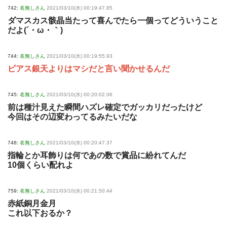
742:
名無しさん
2021/03/10(水) 00:19:47.85
ダマスカス骸晶当たって喜んでたら一個ってどういうこと
だよ(´・ω・｀)
744:
名無しさん
2021/03/10(水) 00:19:55.93
ピアス銀天よりはマシだと言い聞かせるんだ
745:
名無しさん
2021/03/10(水) 00:20:02.06
前は種汁見えた瞬間ハズレ確定でガッカリだったけど
今回はその辺変わってるみたいだな
748:
名無しさん
2021/03/10(水) 00:20:47.37
指輪とか耳飾りは何であの数で賞品に紛れてんだ
10個くらい配れよ
759:
名無しさん
2021/03/10(水) 00:21:50.44
赤紙銅月金月
これ以下おるか？