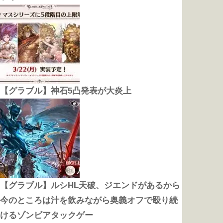
【グラブル】神石5凸発表が大炎上
【グラブル】ルシHL天破、ジエンドがあるから
今のところは汁を飲みながら奥義オフで殴り続
けるゾンビアタックゲー