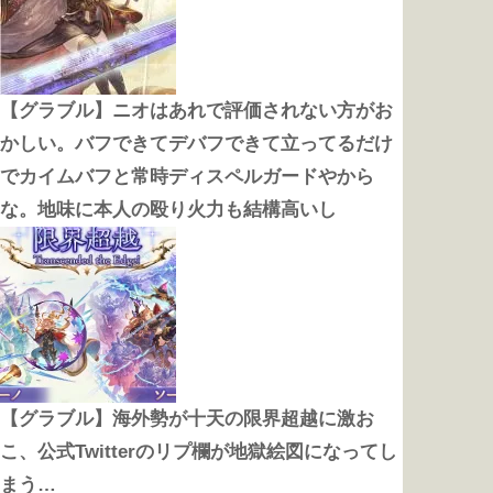
【グラブル】ニオはあれで評価されない方がお
かしい。バフできてデバフできて立ってるだけ
でカイムバフと常時ディスペルガードやから
な。地味に本人の殴り火力も結構高いし
【グラブル】海外勢が十天の限界超越に激お
こ、公式Twitterのリプ欄が地獄絵図になってし
まう…