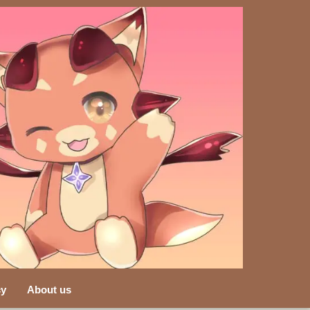
cy
About us