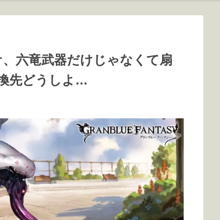
ケ、六竜武器だけじゃなくて扇
換先どうしよ…