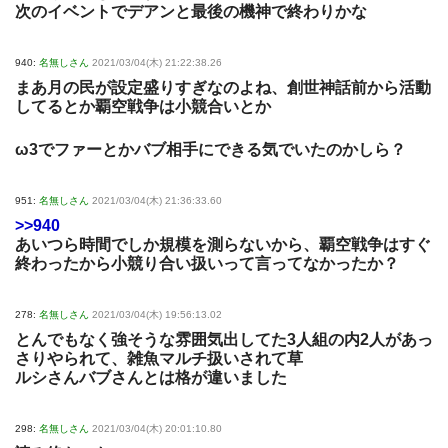
次のイベントでデアンと最後の機神で終わりかな
940:
名無しさん
2021/03/04(木) 21:22:38.26
まあ月の民が設定盛りすぎなのよね、創世神話前から活動
してるとか覇空戦争は小競合いとか
ω3でファーとかバブ相手にできる気でいたのかしら？
951:
名無しさん
2021/03/04(木) 21:36:33.60
>>940
あいつら時間でしか規模を測らないから、覇空戦争はすぐ
終わったから小競り合い扱いって言ってなかったか？
278:
名無しさん
2021/03/04(木) 19:56:13.02
とんでもなく強そうな雰囲気出してた3人組の内2人があっ
さりやられて、雑魚マルチ扱いされて草
ルシさんバブさんとは格が違いました
298:
名無しさん
2021/03/04(木) 20:01:10.80