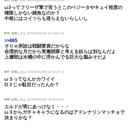
865:
名無しさん
2021/03/04(木) 20:14:35.24
ω3ってフリーザ軍で言うとこのベジータやキュイ程度の
権限しかない雑魚なのか？
中枢にはコイツらも逆らえないらしいし
870:
名無しさん
2021/03/04(木) 20:16:51.63
>>865
そりゃ所詮は戦闘要員だからな
合理的な月だから実働部隊と考える奴らは別なんだよ
上層部は水槽の中に浮かんでる巨大な脳みそだよ
867:
名無しさん
2021/03/04(木) 20:15:27.19
ω３ってなんかカワイイ
Ω３じゃ駄目だったんか？
908:
名無しさん
2021/03/04(木) 20:45:53.20
エルドが実にあっけなく・・・
ω３からガチャキャラになるのはアドレナリンマッチョで
決まりかな？