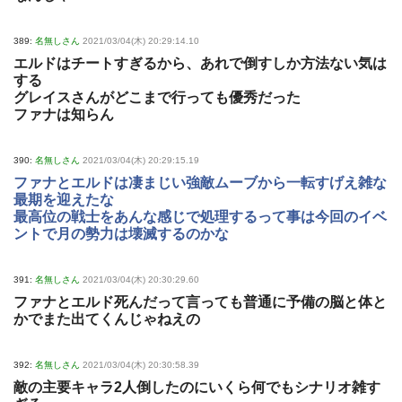
389:
名無しさん
2021/03/04(木) 20:29:14.10
エルドはチートすぎるから、あれで倒すしか方法ない気は
する
グレイスさんがどこまで行っても優秀だった
ファナは知らん
390:
名無しさん
2021/03/04(木) 20:29:15.19
ファナとエルドは凄まじい強敵ムーブから一転すげえ雑な
最期を迎えたな
最高位の戦士をあんな感じで処理するって事は今回のイベ
ントで月の勢力は壊滅するのかな
391:
名無しさん
2021/03/04(木) 20:30:29.60
ファナとエルド死んだって言っても普通に予備の脳と体と
かでまた出てくんじゃねえの
392:
名無しさん
2021/03/04(木) 20:30:58.39
敵の主要キャラ2人倒したのにいくら何でもシナリオ雑す