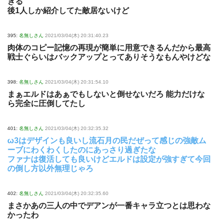
ぎる
後1人しか紹介してた敵居ないけど
395:
名無しさん
2021/03/04(木) 20:31:40.23
肉体のコピー記憶の再現が簡単に用意できるんだから最高
戦士ぐらいはバックアップとってありそうなもんやけどな
398:
名無しさん
2021/03/04(木) 20:31:54.10
まぁエルドはあぁでもしないと倒せないだろ 能力だけな
ら完全に圧倒してたし
401:
名無しさん
2021/03/04(木) 20:32:35.32
ω3はデザインも良いし流石月の民だぜって感じの強敵ム
ーブにわくわくしたのにあっさり過ぎたな
ファナは復活しても良いけどエルドは設定が強すぎて今回
の倒し方以外無理じゃろ
402:
名無しさん
2021/03/04(木) 20:32:35.60
まさかあの三人の中でデアンが一番キャラ立つとは思わな
かったわ