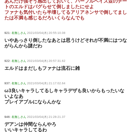
あんだけ強そう感出しておいて、パープルヘイズ並のチー
トのエルドはバグらせて倒しましたにせよ
ファナも気付いたら半壊してるアリアネンサで倒してまし
たは不満も感じるだろいくらなんでも
921:
名無しさん
2021/03/04(木) 20:55:10.08
いやあっさり倒したなあとは思うけどそれが不満にはつな
がらんから謎だわ
922:
名無しさん
2021/03/04(木) 20:57:31.62
エルドはまだしもファナは流石に雑
937:
名無しさん
2021/03/04(木) 21:17:02.64
ω3良いキャラしてるしキャラデザも良いからもったいな
いよなあ
プレイアブルにならんかな
946:
名無しさん
2021/03/04(木) 21:28:21.37
デアンは仲間ならんやろ
いいキャラしてるわ