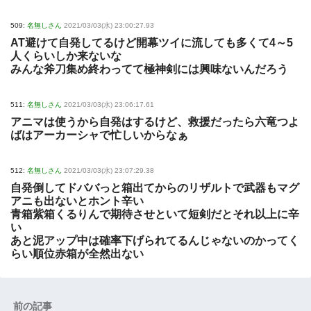
509:
名無しさん
2021/03/03(水) 23:00:27.93
AT避けて自発してるけど開幕ツイに流しても多くて4～5
人くらいしか来ないな
みんな斧刀集め終わってて極神剣には興味ないんだろう
511:
名無しさん
2021/03/03(水) 23:06:17.61
アニマは使うから自発はするけど、救援だったら六竜つよ
ばはアーカーシャで忙しいからなぁ
512:
名無しさん
2021/03/03(水) 23:07:29.38
自発倒してドババっと箱出てからのリザルトで武器もマグ
アニも出ないとホント辛い
青箱紫箱くるりんで期待させといて短剣だとそれ以上に辛
い
あと泥アップ中は確率下げられてるんじゃないのかってく
らい順位赤箱が全然出ない
前の記事