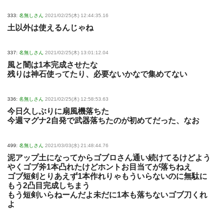
333:
名無しさん
2021/02/25(木) 12:44:35.16
土以外は使えるんじゃね
337:
名無しさん
2021/02/25(木) 13:01:12.04
風と闇は1本完成させたな
残りは神石使ってたり、必要ないかなで集めてない
336:
名無しさん
2021/02/25(木) 12:58:53.63
今日久しぶりに扇風機落ちた
今週マグナ2自発で武器落ちたのが初めてだった、なお
499:
名無しさん
2021/03/03(水) 21:48:44.76
泥アップ土になってからゴブロさん通い続けてるけどよう
やくゴブ斧1本凸れたけどホントお目当てが落ちねえ
ゴブ短剣とりあえず1本作れりゃもういらないのに無駄に
もう2凸目完成しちまう
もう短剣いらねーんだよ未だに1本も落ちないゴブ刀くれ
よ