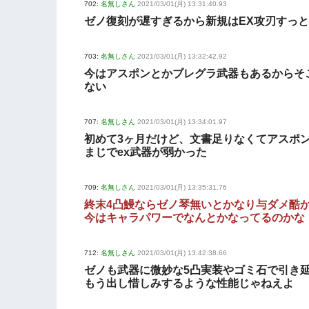
702:
名無しさん
2021/03/01(月) 13:31:40.93
ゼノ復刻が遅すぎるから新規はEX攻刃すっ
703:
名無しさん
2021/03/01(月) 13:32:42.92
今はアスポンとかブレグラ武器もあるからそ
ない
707:
名無しさん
2021/03/01(月) 13:34:01.97
初めて3ヶ月だけど、文書足りなくてアスポ
まじでex武器が弱かった
709:
名無しさん
2021/03/01(月) 13:35:31.76
終末4凸鰻ならゼノ琴無いとかなり与ダメ酷
今はキャラパワーでなんとかなってるのかな
712:
名無しさん
2021/03/01(月) 13:42:38.66
ゼノも武器に微妙な5凸実装やゴミ石で引き
もう出し惜しみするような性能じゃねえよ