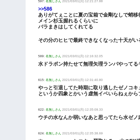
597:
名無しさん
2021/03/01(月) 12:21:27.88
>>586
ありがてぇことに夏の宝箱で金剛なしで蛸移
メイン杉玉握れるくらいに
バラまきはしてくれてる
その分のヒヒで最終できなくなった十天がい
589:
名無しさん
2021/03/01(月) 12:16:32.05
水ドラポン持たせて無理矢理ランバやってる
615:
名無しさん
2021/03/01(月) 12:31:40.80
やっと引退してた時期に取り逃したゼノコキ
というか四象とかいう虚無イベいらねぇから
622:
名無しさん
2021/03/01(月) 12:35:09.33
ウチの水なんか弱いなあと思ってたら水ゼノ
624:
名無しさん
2021/03/01(月) 12:35:38.69