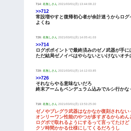
714:
名無しさん
2021/03/01(月) 13:44:08.22
>>712
常設増やすと復帰初心者が余計迷うからログ
よくね
726:
名無しさん
2021/03/01(月) 14:05:41.03
>>714
ログボポイントで最終済みのゼノ武器が手に
ただ結局ゼノイベはやらないといけないオチ
729:
名無しさん
2021/03/01(月) 14:12:03.85
>>726
それならやる意味ないだろ
終末アームもペンデュラム込みでルシ行かな
718:
名無しさん
2021/03/01(月) 13:53:25.00
ゼノやブレグラ武器はなかなか復刻されない
オンリーワン性能のやつが多すぎるからめん
ログボで取れるようにするって言ってたけど
クソ時間かかる仕様にしてくるだろうし