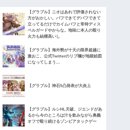
【グラブル】ニオはあれで評価されない
方がおかしい。バフできてデバフできて
立ってるだけでカイムバフと常時ディス
ペルガードやからな。地味に本人の殴り
火力も結構高いし
【グラブル】海外勢が十天の限界超越に
激おこ、公式Twitterのリプ欄が地獄絵図
になってしまう…
【グラブル】神石5凸発表が大炎上
【グラブル】ルシHL天破、ジエンドがあ
るから今のところは汁を飲みながら奥義
オフで殴り続けるゾンビアタックゲー