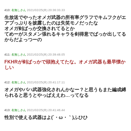
410:
名無しさん
2021/02/25(木) 20:36:33.33
生放送でやったオメガ武器の所有率グラフでキムフクがエ
アプっぷりを披露したのは失笑モノだったな
オメガ剣ばっか交換されてるとか
てめーがスタメン張れるキャラを剣得意でばっか出してる
からだよっつーの
411:
名無しさん
2021/02/25(木) 20:39:48.05
FKHRが剣ばっかで頭抱えてたな。オメガ武器も最早懐か
しい
412:
名無しさん
2021/02/25(木) 20:41:17.11
オメガやバハ武器強化されんかなー？と思うもまた編成縛
られると思うとやっぱええわ…ってなる
413:
名無しさん
2021/02/25(木) 20:41:46.44
性別で使える武器はよ(´・ω・｀)ふひひ