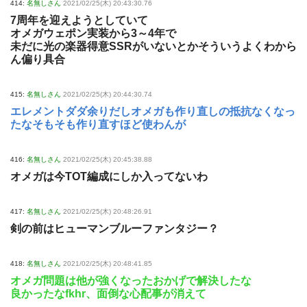
414:
名無しさん
2021/02/25(木) 20:43:30.76
7周年を迎えようとしていて
オメガウェポン実装から3～4年で
未だに光の楽器得意SSRがいないとかそういうよくわから
ん偏り具合
415:
名無しさん
2021/02/25(木) 20:44:30.74
エレメントダダ余りだしオメガも作り直しの抵抗なくなっ
たなそもそも作り直すほど使わんが
416:
名無しさん
2021/02/25(木) 20:45:38.88
オメガは今TOT編成にしか入ってないわ
417:
名無しさん
2021/02/25(木) 20:48:26.91
剣の前はヒューマンブルーファンタジー？
418:
名無しさん
2021/02/25(木) 20:48:41.85
オメガ問題は他が強くなったおかげで解決したな
良かったなfkhr、面倒な心配事が消えて