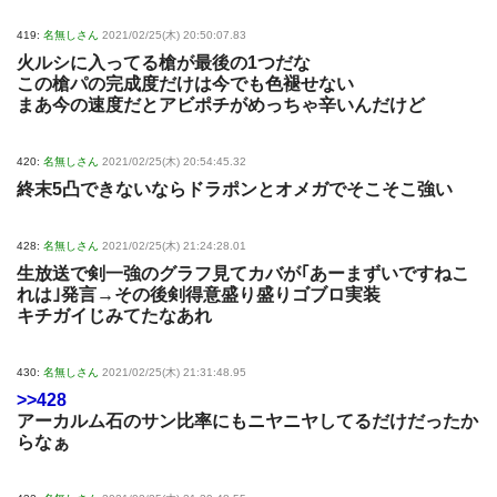
419:
名無しさん
2021/02/25(木) 20:50:07.83
火ルシに入ってる槍が最後の1つだな
この槍パの完成度だけは今でも色褪せない
まあ今の速度だとアビポチがめっちゃ辛いんだけど
420:
名無しさん
2021/02/25(木) 20:54:45.32
終末5凸できないならドラポンとオメガでそこそこ強い
428:
名無しさん
2021/02/25(木) 21:24:28.01
生放送で剣一強のグラフ見てカバが｢あーまずいですねこ
れは｣発言→その後剣得意盛り盛りゴブロ実装
キチガイじみてたなあれ
430:
名無しさん
2021/02/25(木) 21:31:48.95
>>428
アーカルム石のサン比率にもニヤニヤしてるだけだったか
らなぁ