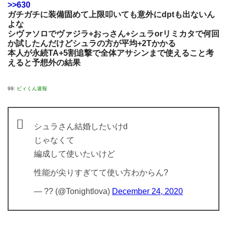
>>630
ガチガチに装備固めて上限叩いても意外にdptも出ないん
よな
シヴァソロでヴァジラ+おっさん+シュラorリミカタで何回
か試したんだけどシュラの方が平均+2Tかかる
本人が永続TA+5割追撃で全体アサシンまで使えること考
えると予想外の結果
99:
ビィくん速報
シュラさん結婚したいけd
じゃなくて
編成して使いたいけど
性能が尖りすぎてて使い方わからん?
— ?? (@Tonightlova)
December 24, 2020