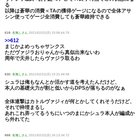
る
以降は蒼華の消費＜TAの獲得ゲージになるので全体アサ
シン使ってゲージ全消費しても蒼華維持できる
618:
名無しさん
2021/02/22(月) 15:06:44.70
>>612
まじかよめっちゃサンクス
ただヴァジラおりゃんから真似出来ないわ
周年で天井したらヴァジラ取るわ
630:
名無しさん
2021/02/22(月) 15:31:49.58
シュラは俺もなんとか活かす道を考えたんだけど、
本人の基礎火力が割と低いからDPSが落ちるのがなぁ
全体連撃はカトルヴァジィが何とかしてくれそうだけど、
それで枠埋まるし
あれこれ弄ってるうちにいつのまにかシュラ本人が編成か
ら外れてた
668:
名無しさん
2021/02/22(月) 16:13:34.72