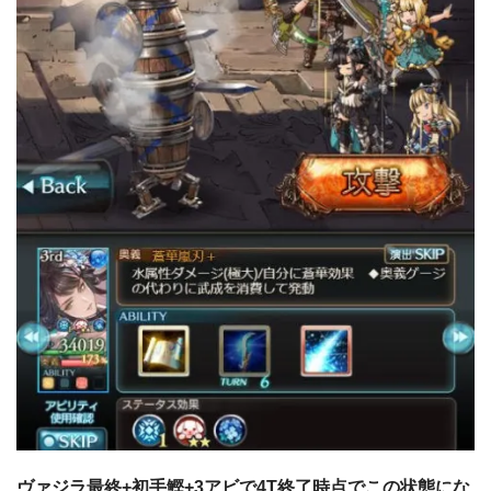
ヴァジラ最終+初手鰹+3アビで4T終了時点でこの状態にな