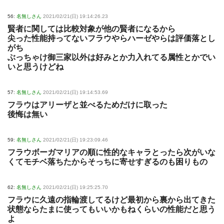
56:
名無しさん
2021/02/21(日) 19:14:26.23
賢者に関しては比較対象が他の賢者になるから
尖った性能持ってないフラウやらハーゼやらは評価落とし
がち
ぶっちゃけ御三家以外は好みとか力入れてる属性とかでい
いと思うけどね
57:
名無しさん
2021/02/21(日) 19:14:53.69
フラウはアリーザと並べるためだけに取った
後悔は無い
59:
名無しさん
2021/02/21(日) 19:23:09.46
フラウボーガマリアの順に性的なキャラとったら次がいな
くてモチベ落ちたからそっちに寄せすぎるのも困りもの
62:
名無しさん
2021/02/21(日) 19:25:25.70
フラウに久遠の指輪渡してるけど最初から裏から出てきた
状態ならたまに使ってもいいかもねくらいの性能だと思う
よ