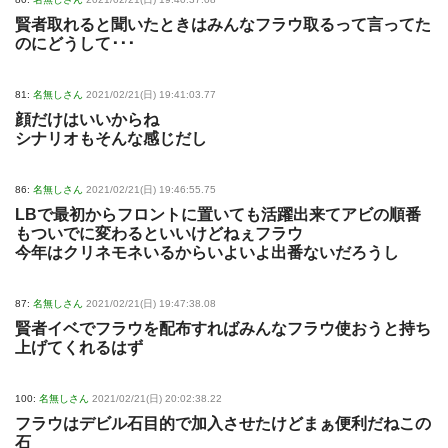
賢者取れると聞いたときはみんなフラウ取るって言ってた
のにどうして･･･
81:
名無しさん
2021/02/21(日) 19:41:03.77
顔だけはいいからね
シナリオもそんな感じだし
86:
名無しさん
2021/02/21(日) 19:46:55.75
LBで最初からフロントに置いても活躍出来てアビの順番
もついでに変わるといいけどねぇフラウ
今年はクリネモネいるからいよいよ出番ないだろうし
87:
名無しさん
2021/02/21(日) 19:47:38.08
賢者イベでフラウを配布すればみんなフラウ使おうと持ち
上げてくれるはず
100:
名無しさん
2021/02/21(日) 20:02:38.22
フラウはデビル石目的で加入させたけどまぁ便利だねこの
石