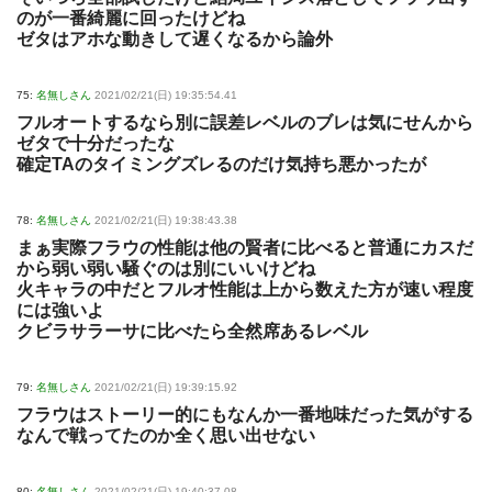
のが一番綺麗に回ったけどね
ゼタはアホな動きして遅くなるから論外
75:
名無しさん
2021/02/21(日) 19:35:54.41
フルオートするなら別に誤差レベルのブレは気にせんから
ゼタで十分だったな
確定TAのタイミングズレるのだけ気持ち悪かったが
78:
名無しさん
2021/02/21(日) 19:38:43.38
まぁ実際フラウの性能は他の賢者に比べると普通にカスだ
から弱い弱い騒ぐのは別にいいけどね
火キャラの中だとフルオ性能は上から数えた方が速い程度
には強いよ
クビラサラーサに比べたら全然席あるレベル
79:
名無しさん
2021/02/21(日) 19:39:15.92
フラウはストーリー的にもなんか一番地味だった気がする
なんで戦ってたのか全く思い出せない
80:
名無しさん
2021/02/21(日) 19:40:37.08