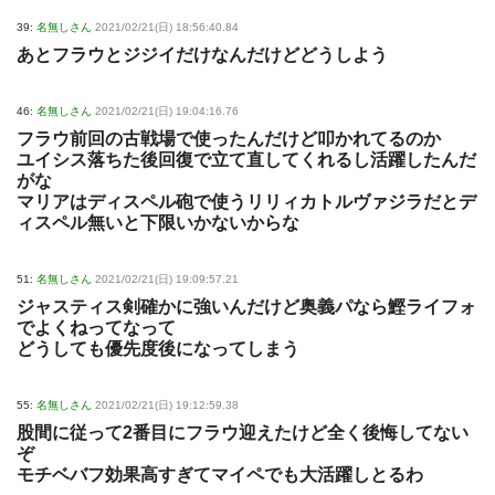
39:
名無しさん
2021/02/21(日) 18:56:40.84
あとフラウとジジイだけなんだけどどうしよう
46:
名無しさん
2021/02/21(日) 19:04:16.76
フラウ前回の古戦場で使ったんだけど叩かれてるのか
ユイシス落ちた後回復で立て直してくれるし活躍したんだ
がな
マリアはディスペル砲で使うリリィカトルヴァジラだとデ
ィスペル無いと下限いかないからな
51:
名無しさん
2021/02/21(日) 19:09:57.21
ジャスティス剣確かに強いんだけど奥義パなら鰹ライフォ
でよくねってなって
どうしても優先度後になってしまう
55:
名無しさん
2021/02/21(日) 19:12:59.38
股間に従って2番目にフラウ迎えたけど全く後悔してない
ぞ
モチベバフ効果高すぎてマイペでも大活躍しとるわ