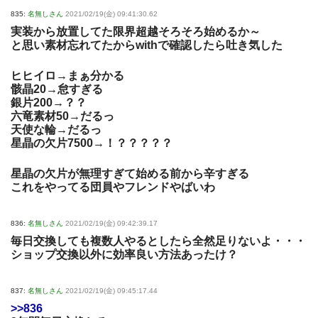
835:
名無しさん
2021/02/19(金) 09:41:30.62
実装から放置してた限界超越そろそろ始めるか～
と思い素材忘れてたからwithで確認したら吐き気した
ヒヒイロ→まぁ分かる
骸晶20→怠すぎる
銀片200→？？
六竜素材50→だるっ
天使な輪→だるっ
星晶の欠片7500→！？？？？？
星晶の欠片が無理すぎて始める前から辛すぎる
これをやってる団員やフレンドやばいわ
836:
名無しさん
2021/02/19(金) 09:42:39.17
毎日交換しても複数人やるとしたら全然足りないよ・・・
ショップ交換以外に効率良い方法あったけ？
837:
名無しさん
2021/02/19(金) 09:45:17.44
>>836