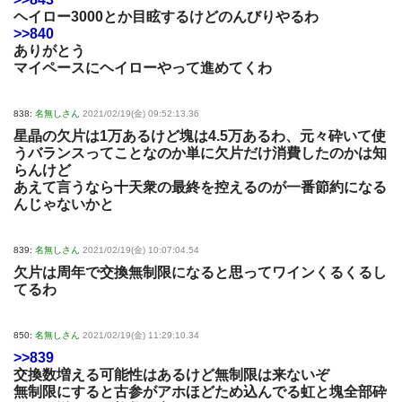
ヘイロー3000とか目眩するけどのんびりやるわ
>>840
ありがとう
マイペースにヘイローやって進めてくわ
838:
名無しさん
2021/02/19(金) 09:52:13.36
星晶の欠片は1万あるけど塊は4.5万あるわ、元々砕いて使
うバランスってことなのか単に欠片だけ消費したのかは知
らんけど
あえて言うなら十天衆の最終を控えるのが一番節約になる
んじゃないかと
839:
名無しさん
2021/02/19(金) 10:07:04.54
欠片は周年で交換無制限になると思ってワインくるくるし
てるわ
850:
名無しさん
2021/02/19(金) 11:29:10.34
>>839
交換数増える可能性はあるけど無制限は来ないぞ
無制限にすると古参がアホほどため込んでる虹と塊全部砕