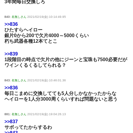
3年間毎日交換しろ
840:
名無しさん
2021/02/19(金) 10:14:49.95
>>836
ひたすらヘイロー
銀片0から200で欠片4000～5000くらい
朽ち武器各種12本てとこ
>>839
1段階目の時点で欠片の他にジーンと宝珠も7500必要だが
ワインくるくるしてられる？
843:
名無しさん
2021/02/19(金) 10:46:01.36
>>836
毎日こまめに交換してても5人分しかなかったからな
ヘイローを1人分3000周くらいすれば問題ないと思う
881:
名無しさん
2021/02/19(金) 19:04:26.13
>>837
サボってたからするわ
>>843