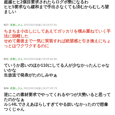
超越ヒヒ2個目要求されたらログボ勢になるわ
ヒヒ5要求なら緩和まで手出さなくても済むからむしろ望
ましい
617:
名無しさん
2021/02/19(金) 18:24:07.81
ちまちま小出しにしてあえてガッカリを積み重ねていく手
法に脱帽した
せめて最後まで一気に実装すれば絶望感と引き換えにちょ
っとはワクワクするのに
621:
名無しさん
2021/02/19(金) 18:25:44.90
ていうか思いのほか110にしてる人が少なかったんじゃな
いかな
生放送で発表がたのしみやぁ
624:
名無しさん
2021/02/19(金) 18:27:35.73
逆にこの素材要求でやってくれるやつが大勢いると思って
たのかなぁ
ルシHLでさえあほらしすぎてやる奴いなかったので想像
つくじゃん