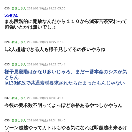
630:
名無しさん
2021/02/19(金) 18:29:05.50
>>624
まあ段階的に開放なんだから１１０から滅茶苦茶変わって
超強いとかは無いでしょ
626:
名無しさん
2021/02/19(金) 18:27:57.38
1,2人超越できる人も様子見してるの多いやろね
635:
名無しさん
2021/02/19(金) 18:29:57.44
様子見段階はかなり多いじゃろ、まだ一番本命のシスが気
とらん
lv130解放で共通素材要求されたらたまったもんじゃない
637:
名無しさん
2021/02/19(金) 18:30:41.60
今後の要求数不明ってよっぽど余裕あるやつしかやらん
650:
名無しさん
2021/02/19(金) 18:34:38.40
ソーン超越やってカトルもやる気になれば即超越出来るけ