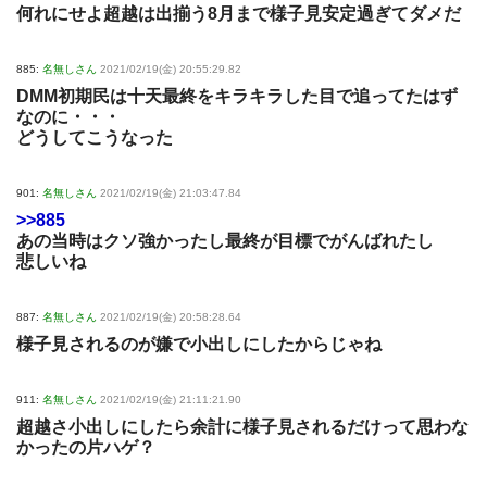
何れにせよ超越は出揃う8月まで様子見安定過ぎてダメだ
885:
名無しさん
2021/02/19(金) 20:55:29.82
DMM初期民は十天最終をキラキラした目で追ってたはず
なのに・・・
どうしてこうなった
901:
名無しさん
2021/02/19(金) 21:03:47.84
>>885
あの当時はクソ強かったし最終が目標でがんばれたし
悲しいね
887:
名無しさん
2021/02/19(金) 20:58:28.64
様子見されるのが嫌で小出しにしたからじゃね
911:
名無しさん
2021/02/19(金) 21:11:21.90
超越さ小出しにしたら余計に様子見されるだけって思わな
かったの片ハゲ？