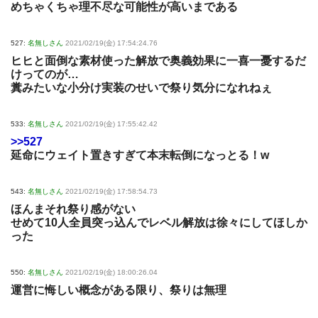
めちゃくちゃ理不尽な可能性が高いまである
527:
名無しさん
2021/02/19(金) 17:54:24.76
ヒヒと面倒な素材使った解放で奥義効果に一喜一憂するだ
けってのが…
糞みたいな小分け実装のせいで祭り気分になれねぇ
533:
名無しさん
2021/02/19(金) 17:55:42.42
>>527
延命にウェイト置きすぎて本末転倒になっとる！w
543:
名無しさん
2021/02/19(金) 17:58:54.73
ほんまそれ祭り感がない
せめて10人全員突っ込んでレベル解放は徐々にしてほしか
った
550:
名無しさん
2021/02/19(金) 18:00:26.04
運営に悔しい概念がある限り、祭りは無理