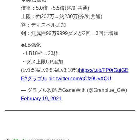
倍率：5.0倍→5.5倍(斧/剣共通)
上限：約202万→約230万(斧/剣共通)
斧：ディスペル追加
剣：無属性99万9999ダメが2回→3回に増加
◆LB強化
・LB18枠→23枠
・ダメ上限UP追加
(Lv1:5%/Lv2:8%/Lv3:10%)
https://t.co/FP0rGqiGE
E
#グラブル
pic.twitter.com/qCfz9UyXQU
— グラブル攻略＠GameWith (@Granblue_GW)
February 19, 2021