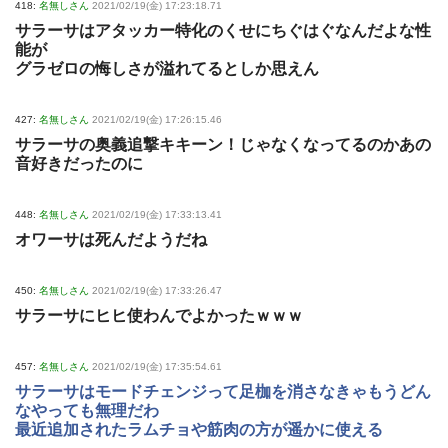
418:
名無しさん
2021/02/19(金) 17:23:18.71
サラーサはアタッカー特化のくせにちぐはぐなんだよな性
能が
グラゼロの悔しさが溢れてるとしか思えん
427:
名無しさん
2021/02/19(金) 17:26:15.46
サラーサの奥義追撃キキーン！じゃなくなってるのかあの
音好きだったのに
448:
名無しさん
2021/02/19(金) 17:33:13.41
オワーサは死んだようだね
450:
名無しさん
2021/02/19(金) 17:33:26.47
サラーサにヒヒ使わんでよかったｗｗｗ
457:
名無しさん
2021/02/19(金) 17:35:54.61
サラーサはモードチェンジって足枷を消さなきゃもうどん
なやっても無理だわ
最近追加されたラムチョや筋肉の方が遥かに使える