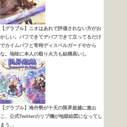
【グラブル】ニオはあれで評価されない方がお
かしい。バフできてデバフできて立ってるだけ
でカイムバフと常時ディスペルガードやから
な。地味に本人の殴り火力も結構高いし
【グラブル】海外勢が十天の限界超越に激お
こ、公式Twitterのリプ欄が地獄絵図になってし
まう…