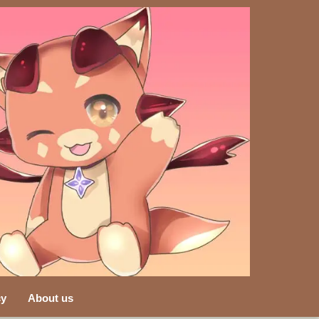
cy
About us