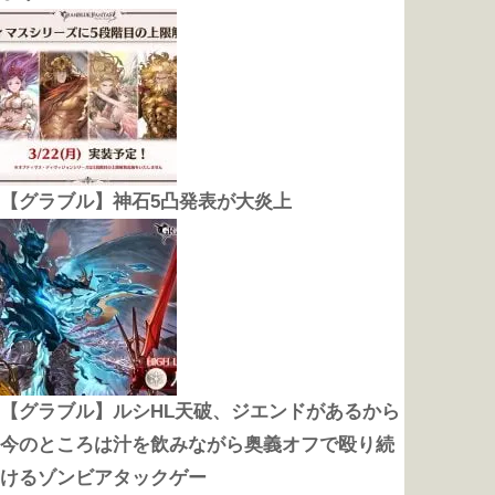
【グラブル】神石5凸発表が大炎上
【グラブル】ルシHL天破、ジエンドがあるから
今のところは汁を飲みながら奥義オフで殴り続
けるゾンビアタックゲー