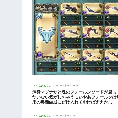
113:
名無しさん
21/02/04(木)22:59:14
渾身マグナだと魂のフォールンソードが腐っ
たいない気がしちゃう…いやあフォールンは
用の奥義編成にだけ入れておけばええか…
114:
名無しさん
21/02/04(木)23:00:02