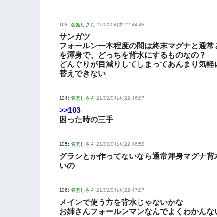
103:
名無しさん
21/02/04(木)22:44:48
サンガツ
フォールン一本程度の闇は終末マグナと通常
を渾身で、どっちを背水にするものなの？
どんぐりが目減りしてしまってあんまり気軽
替えできない
104:
名無しさん
21/02/04(木)22:46:07
>>103
困った時の三手
105:
名無しさん
21/02/04(木)22:46:58
グラシとか作ってないなら通常渾身マグナ背
いの
106:
名無しさん
21/02/04(木)22:47:07
メインで使う方を背水じゃないかな
お姉さんフォールンマンなんでよくわかんな