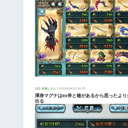
112:
名無しさん
21/02/04(木)22:56:35
渾身マグナはex斧と槍があるから思ったより
出る