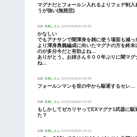
マグナだとフォールン入れるよりフェデ剣入
うが強い(無慈悲)
115:
名無しさん
21/02/04(木)23:03:36
かなしい
でもアナサンで闇渾身を雑に使う場面も減っ
より渾身奥義編成に向いたマグナの方を終末
のが多分今だと有効よね…
ありがとう。お姉さん６００年ぶりに闇マグ
ね…
116:
名無しさん
21/02/04(木)23:05:08
フォールンマンを世の中から駆逐するセレ…
118:
名無しさん
21/02/04(木)23:23:49
もしかしてゼカリヤってEXマグナ1武器に駆
た？
119:
名無しさん
21/02/04(木)23:24:19