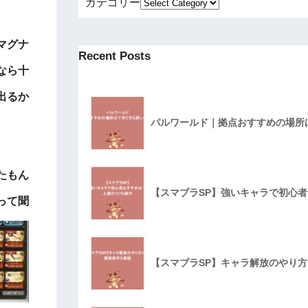
カテゴリー
マグナ
Recent Posts
なら十
出るか
パルワールド｜拠点おすすめの場所
たもん
【スマブラSP】強いキャラで初心
って聞
【スマブラSP】キャラ解放のやり