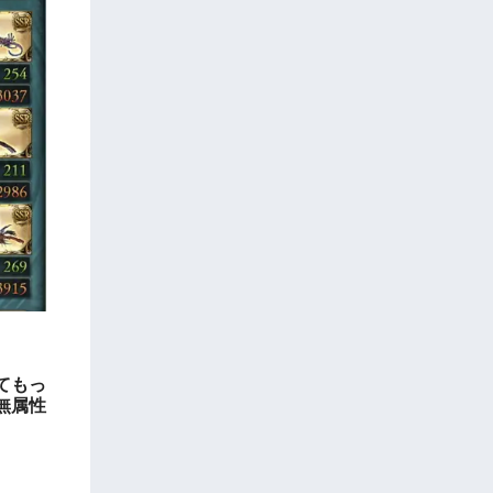
てもっ
無属性