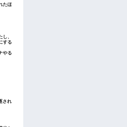
れたほ
たし、
にする
ナやる
逐され