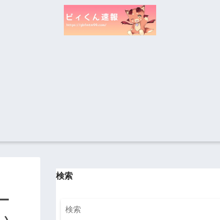
検索
ー
い…