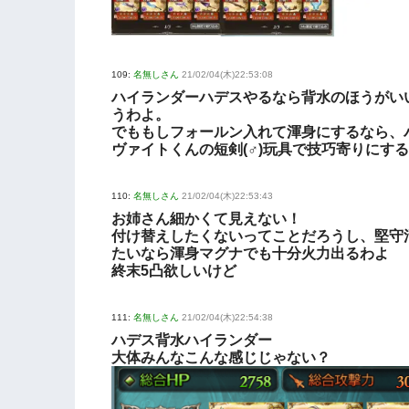
109:
名無しさん
21/02/04(木)22:53:08
ハイランダーハデスやるなら背水のほうがい
うわよ。
でももしフォールン入れて渾身にするなら、
ヴァイトくんの短剣(♂)玩具で技巧寄りにす
110:
名無しさん
21/02/04(木)22:53:43
お姉さん細かくて見えない！
付け替えしたくないってことだろうし、堅守
たいなら渾身マグナでも十分火力出るわよ
終末5凸欲しいけど
111:
名無しさん
21/02/04(木)22:54:38
ハデス背水ハイランダー
大体みんなこんな感じじゃない？