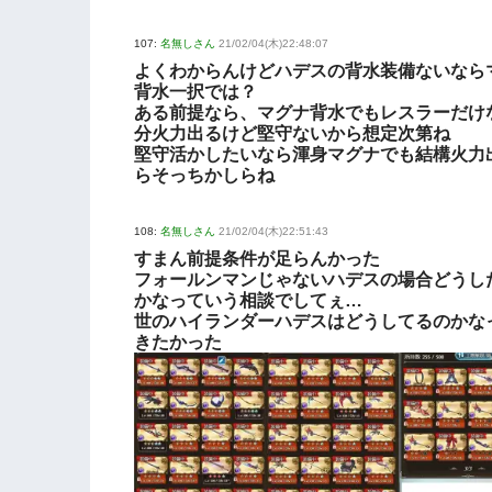
107:
名無しさん
21/02/04(木)22:48:07
よくわからんけどハデスの背水装備ないなら
背水一択では？
ある前提なら、マグナ背水でもレスラーだけ
分火力出るけど堅守ないから想定次第ね
堅守活かしたいなら渾身マグナでも結構火力
らそっちかしらね
108:
名無しさん
21/02/04(木)22:51:43
すまん前提条件が足らんかった
フォールンマンじゃないハデスの場合どうし
かなっていう相談でしてぇ…
世のハイランダーハデスはどうしてるのかな
きたかった