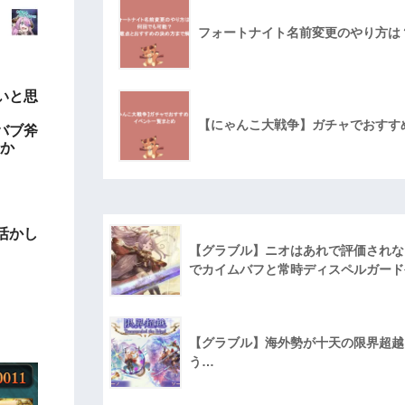
フォートナイト名前変更のやり方は
いと思
【にゃんこ大戦争】ガチャでおすす
バブ斧
るか
活かし
【グラブル】ニオはあれで評価されな
でカイムバフと常時ディスペルガード
【グラブル】海外勢が十天の限界超越に
う…