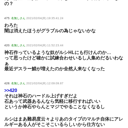
の？
475:
名無しさん
2021/02/04(木) 19:35:41.24
わろた
闇は消えたほうがグラブルの為じゃないかな
420:
名無しさん
2021/02/04(木) 11:52:23.44
神石作っているような奴がルシHLにも行けんのか…
って思ったけど確かに試練合わせいるし人集めだるいわな
ぁ
最近デスラー鯖が増えたのか全然人来なくなった
428:
名無しさん
2021/02/04(木) 12:09:09.87
>>420
それは神石のハードル上げすぎだよ
石あって武器あるんなら気軽に移行すればいい
というか神石やらんとマジでやることなくなるし
ルシはまあ難易度云々よりあのタイプのマルチ自体にアレ
ルギーある人がそこそこいるらしいから仕方ない