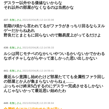
デスラー以外やる価値ないからな
それ以外の部屋がなくなるのは当然かな
437:
名無しさん
2021/02/04(木) 12:14:33.98
初期の頃から言われてるがファラがきっちり回るならヌル
ゲーだからねあれ
野良だとまともに回らないので難易度上がってるだけよ
438:
名無しさん
2021/02/04(木) 12:14:56.33
ルシは同じモチベのなかいいやついるかいないかでかわる
なボイチャしながらやって楽しかった思い出しかない
441:
名無しさん
2021/02/04(木) 12:16:59.41
最近ルシ意識し始めたけど部屋たてても全属性ファラ回し
の部屋とか人が集まらないからねぇ……
ぶっちゃけ終末5凸するのにデスラー完成させるしかない
んじゃないかって最近思い始めたわ
446:
名無しさん
2021/02/04(木) 12:20:38.84