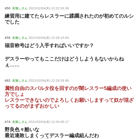
450:
名無しさん
2021/02/04(木) 12:22:30.39
練習用に建てたらレスラーに蹂躙されたのが初めてのルシ
でした
456:
名無しさん
2021/02/04(木) 12:26:15.83
福音称号はどう入手すればいいですか？
デスラーやってもここだけはどうしようもないからね
ぇ……
462:
名無しさん
2021/02/04(木) 12:28:29.86
属性自由のスパルタ役を回すのが闇レスラー5編成の使い
方でしょ
レスラーできないのでよろしくお願いしますって奴が混ざ
ってるのがまずおかしい
474:
名無しさん
2021/02/04(木) 12:34:06.17
野良色々酷いな
最近連敗しまくってデスラー編成組んだわ