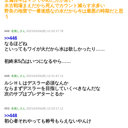
全属性今はマジでやめた方が良い
水古戦場まえだから死んでカウント減らす水多い
野良の地雷で一番迷惑なの水だから今は最悪の時期だと思
う
449:
名無しさん
2021/02/04(木) 12:22:17.76
>>446
なるほどね
といってもワイが火だから水は欲しかったり……
初終末5凸はいつになるやら……
448:
名無しさん
2021/02/04(木) 12:21:47.11
ルシＨＬはデスラー必須なんか
ならまずデスラーを目指していくべきなんだな
次のサプはプレデターとるか
453:
名無しさん
2021/02/04(木) 12:23:17.11
>>448
初心者それやっても称号もらえないやんけ