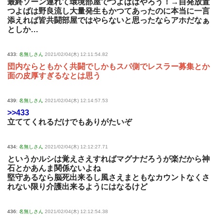
最終ソーン連れて環境部屋でつよばはやろう！→自発放置
つよばは野良流し大量発生もかつてあったのに本当に一言
添えれば皆共闘部屋ではやらないと思ったならアホだなぁ
としか…
433:
名無しさん
2021/02/04(木) 12:11:54.82
団内ならともかく共闘でしかもスパ側でレスラー募集とか
面の皮厚すぎるなとは思う
439:
名無しさん
2021/02/04(木) 12:14:57.53
>>433
立ててくれるだけでもありがたいぞ
434:
名無しさん
2021/02/04(木) 12:12:27.71
というかルシは覚えさえすればマグナだろうが楽だから神
石とかあんま関係ないよね
堅守あるなら脳死出来るし風さえまともなカウントなくさ
れない限り介護出来るようにはなるけど
436:
名無しさん
2021/02/04(木) 12:12:54.38