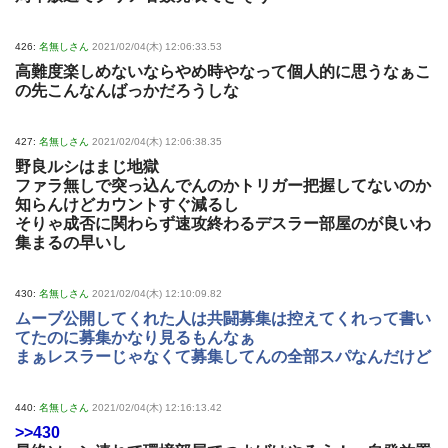
426:
名無しさん
2021/02/04(木) 12:06:33.53
高難度楽しめないならやめ時やなって個人的に思うなぁこ
の先こんなんばっかだろうしな
427:
名無しさん
2021/02/04(木) 12:06:38.35
野良ルシはまじ地獄
ファラ無しで突っ込んでんのかトリガー把握してないのか
知らんけどカウントすぐ減るし
そりゃ成否に関わらず速攻終わるデスラー部屋のが良いわ
集まるの早いし
430:
名無しさん
2021/02/04(木) 12:10:09.82
ムーブ公開してくれた人は共闘募集は控えてくれって書い
てたのに募集かなり見るもんなぁ
まぁレスラーじゃなくて募集してんの全部スパなんだけど
440:
名無しさん
2021/02/04(木) 12:16:13.42
>>430