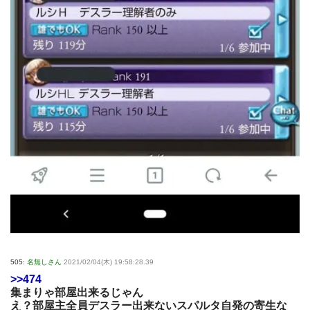
505:
名無しさん
2021/02/04(木) 19:58:28.39
>>474
集まりゃ部屋出来るじゃん
え？部屋主全員デスラー出来ないスパルタ自発の寄生な