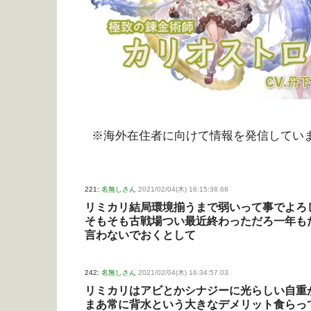
※海外在住者に向けて情報を発信してい
221:
名無しさん
2021/02/04(木) 16:15:38.68
リミカリ結局環境揃うまで弱いって事でよろ
そもそも古戦場つい最近終わっただろ一年も
言わないでおくとして
242:
名無しさん
2021/02/04(木) 16:34:57.03
リミカリはアビとかシナジーに光らしい自重
まあ常に背水という大きなデメリット食らっ