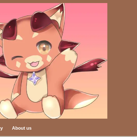
cy
About us