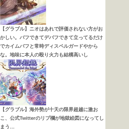
【グラブル】ニオはあれで評価されない方がお
かしい。バフできてデバフできて立ってるだけ
でカイムバフと常時ディスペルガードやから
な。地味に本人の殴り火力も結構高いし
【グラブル】海外勢が十天の限界超越に激お
こ、公式Twitterのリプ欄が地獄絵図になってし
まう…