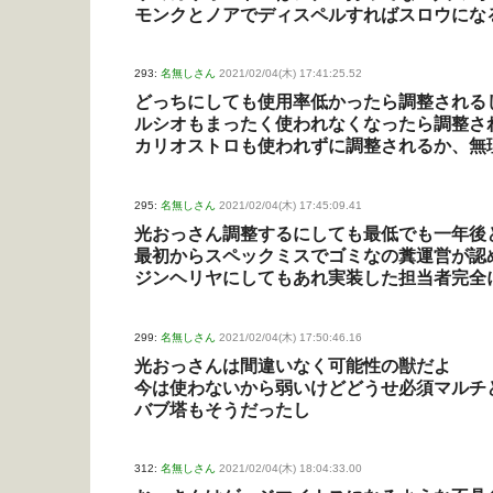
モンクとノアでディスペルすればスロウにな
293:
名無しさん
2021/02/04(木) 17:41:25.52
どっちにしても使用率低かったら調整される
ルシオもまったく使われなくなったら調整さ
カリオストロも使われずに調整されるか、無
295:
名無しさん
2021/02/04(木) 17:45:09.41
光おっさん調整するにしても最低でも一年後
最初からスペックミスでゴミなの糞運営が認
ジンヘリヤにしてもあれ実装した担当者完全
299:
名無しさん
2021/02/04(木) 17:50:46.16
光おっさんは間違いなく可能性の獣だよ
今は使わないから弱いけどどうせ必須マルチ
バブ塔もそうだったし
312:
名無しさん
2021/02/04(木) 18:04:33.00