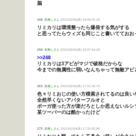
脳
248:
名無しさん
2021/02/04(木) 16:46:25.29
リミカリは環境整ったら爆発する気がする
と思ってたらウィズも同じこと書いてておお
259:
名無しさん
2021/02/04(木) 16:57:54.29
>>248
リミカリは3アビがマジで破格だからな
今までの無属性に弱いなんちゃって無敵アビ
263:
名無しさん
2021/02/04(木) 17:01:26.74
色々リミおじの使い方模索されてるのは良い
全然早くないアバターフルオと
ボーガ使った方が楽だろとしか思えないルシ
某ツーバーのは酷かったけど
275:
名無しさん
2021/02/04(木) 17:20:40.96