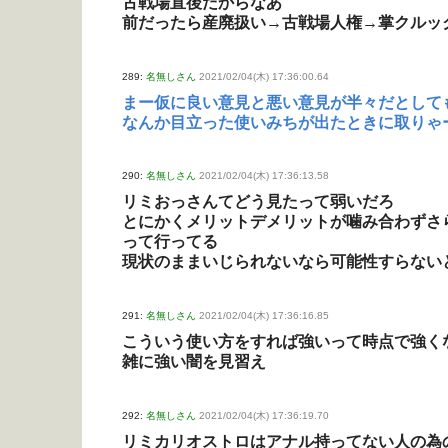
古戦場直後だからなあ
前だったら産廃扱い→古戦場人権→掌クルッ
289:
名無しさん
2021/02/04(木) 17:36:00.64
まー仮に良い意見と悪い意見が半々だとして
なんか目立った使いみちが出たときに取りゃ
290:
名無しさん
2021/02/04(木) 17:36:13.58
リミおっさんてどう見たって弱いだろ
とにかくメリットデメリットが噛み合わずさ
って行ってる
現状のままいじられないなら可能性すらない
291:
名無しさん
2021/02/04(木) 17:36:16.85
こういう使い方をすれば強いって時点で強く
雑に強い闇を見習え
292:
名無しさん
2021/02/04(木) 17:36:19.70
リミカリオストロはアナル持ってない人の為