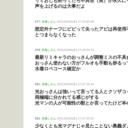
リミおじも黙ってたら不具合（笑）が永久に
声を上げるのは大事だよ
277:
名無しさん
2021/02/04(木) 17:24:00.68
想定外ナーフにビビって尖ったアビは再使用
とつまらなくなった
279:
名無しさん
2021/02/04(木) 17:26:00.53
最新リミキャラのおっさんが調整ミスの不具
おっさん使わない方がフルオも手動も捗るっ
水着ロペコース確定か
281:
名無しさん
2021/02/04(木) 17:27:19.44
光おっさんは強いって言ってる人とクソザコ
両極端に分かれてる感じがする
光マンの人が可能性の獣とか言ってたけど本
282:
名無しさん
2021/02/04(木) 17:27:55.02
少なくとも光マグナじゃ見たことない奥義ダ