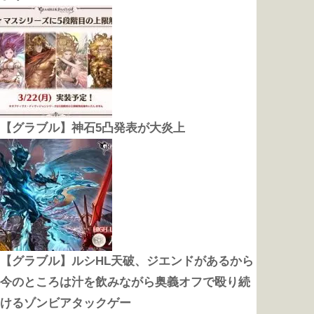
【グラブル】神石5凸発表が大炎上
【グラブル】ルシHL天破、ジエンドがあるから
今のところは汁を飲みながら奥義オフで殴り続
けるゾンビアタックゲー