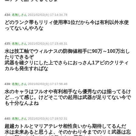
434:
名無しさん
2021/02/02(火) 17:14:34.78
どのランク帯もリリィ使用率1位だから今は有利以外水使
ってないんやろな
435:
名無しさん
2021/02/02(火) 17:15:48.31
水は技工軸でウィルナスの防御値相手に90万～100万出し
たりできるぞ
武器を確クリにした上でさらにおっさん1アビのクリティ
カルも発生すればな
439:
名無しさん
2021/02/02(火) 17:17:56.46
水のキャラはフルオや有利相手なら優秀なのは揃ってるけ
ど…って感じ。けどそこでの起用は武器が足りてない今で
も十分なんよね
440:
名無しさん
2021/02/02(火) 17:18:52.31
超越カトルとマリアテレサ相性良いから期待してるんだ
水は未来あると思うよ、そのかわり今までのリミ武器は忘