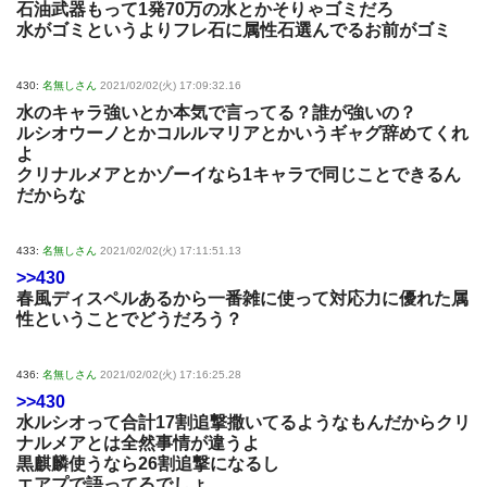
石油武器もって1発70万の水とかそりゃゴミだろ
水がゴミというよりフレ石に属性石選んでるお前がゴミ
430:
名無しさん
2021/02/02(火) 17:09:32.16
水のキャラ強いとか本気で言ってる？誰が強いの？
ルシオウーノとかコルルマリアとかいうギャグ辞めてくれ
よ
クリナルメアとかゾーイなら1キャラで同じことできるん
だからな
433:
名無しさん
2021/02/02(火) 17:11:51.13
>>430
春風ディスペルあるから一番雑に使って対応力に優れた属
性ということでどうだろう？
436:
名無しさん
2021/02/02(火) 17:16:25.28
>>430
水ルシオって合計17割追撃撒いてるようなもんだからクリ
ナルメアとは全然事情が違うよ
黒麒麟使うなら26割追撃になるし
エアプで語ってるでしょ