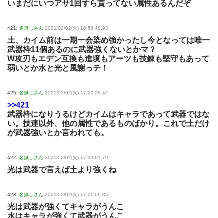
いまだにいつアサ1回すら貰ってない属性あるんだぞ
421:
名無しさん
2021/02/02(火) 16:58:48.93
土、カイム前は一期一会染め強かったし今となっては唯一
武器枠11個あるのに武器強くないとかマ？
W攻刃もエデン互換も進境もアーツも技錬も堅守もあって
弱いとか水と光と風謝っテ！
425:
名無しさん
2021/02/02(火) 17:02:28.42
>>421
武器枠になりうるけどカイムはキャラであって武器ではな
い。技連以外、他の属性であるものばかり。これで土だけ
が武器強いとか言われても。
422:
名無しさん
2021/02/02(火) 17:00:01.79
光は武器で言えば土より強くね
423:
名無しさん
2021/02/02(火) 17:01:06.85
光は武器が強くてキャラがうんこ
水はキャラが強くて武器がうんこ