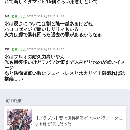
れて新しくダマヒヒ15個ぐらい用意しといて
441:
名無しさん
2021/02/02(火) 17:22:21.07
水は硬さについては割と随一感あるけどね
ハロロゼマジで硬いしリリィもいるし
火力は鰹で暴れ回った過去の罪があるからなぁ
451:
名無しさん
2021/02/02(火) 17:30:32.55
水はフルオの耐久力高いやん
光も回復多いけどデバフ対策まで込みだと水のが堅いイメ
ージ
あと防御値低い敵にフェイトレスと水カリで上限盛れば結
構楽しい
前の記事
【グラブル】昔は所持状況が1つのパラメータに
なるほど特別だった…