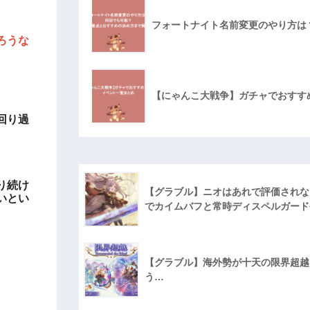
フォートナイト名前変更のやり方は
ろうな
【にゃんこ大戦争】ガチャでおすす
回り過
り続け
【グラブル】ニオはあれで評価されな
いとい
でカイムバフと常時ディスペルガード
【グラブル】海外勢が十天の限界超越に
う…