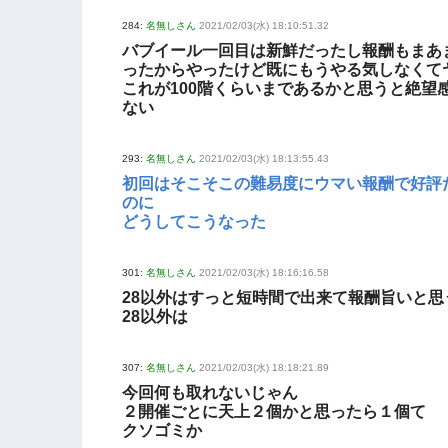
284:
名無しさん
2021/02/03(水) 18:10:51.32
バブイール一回目は新鮮だったし報酬もまあ
ったからやったけど既にもうやる気しなくて
これが100階くらいまであるかと思うと絶望
ない
293:
名無しさん
2021/02/03(水) 18:13:55.43
初回はそこそこの難易度にウマい報酬で好評
のに
どうしてこうなった
301:
名無しさん
2021/02/03(水) 18:16:16.58
28以外はすっと短時間で出来て報酬旨いと思
28以外は
307:
名無しさん
2021/02/03(水) 18:18:21.89
今回何も取れないじゃん
２開催ごとに天上２個かと思ったら１個て
クソゴミか