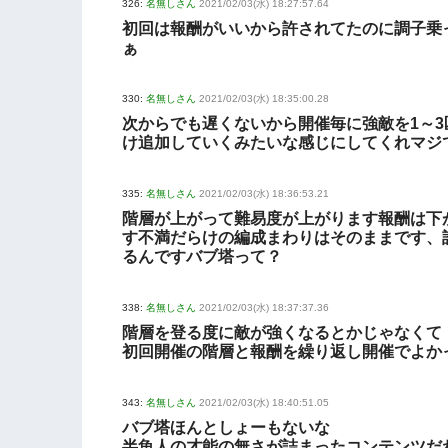
326:
名無しさん
2021/02/03(水) 18:27:57.64
初回は報酬がいいから許されてたのに調子乗
ぁ
330:
名無しさん
2021/02/03(水) 18:35:00.28
次からでも遅くないから開催毎に強敵を1～3
け追加していくみたいな感じにしてくれマジ
335:
名無しさん
2021/02/03(水) 18:36:53.21
階層が上がって難易度が上がります報酬は下
す不満だらけの編成まわりはそのままです、
るんですバブ塔って？
338:
名無しさん
2021/02/03(水) 18:37:37.36
階層を登る度に敵が強くなるとかじゃなくて
初回開催の階層と報酬を繰り返し開催でよか
343:
名無しさん
2021/02/03(水) 18:40:51.05
バブ塔ほんとしょーもないな
半魚人の才能の無さが詰まったコンテンツだ