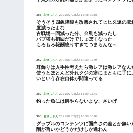
355:
名無しさん
2021/02/03(水) 18:48:29.86
そうそう四象降臨も改悪されてヒヒ久遠の取
度減ったよな
古戦場一回減った分、金剛も減ったし
バブ塔も初回だけでしょぼくなった
もろもろ報酬絞りすぎてつまらんな～
357:
名無しさん
2021/02/03(水) 18:49:23.95
耳飾りは入手性考えたら激レアは激レアなん
使うとほとんど外れクジの癖にまともに手に
いという存在自体が間違ってる
359:
名無しさん
2021/02/03(水) 18:50:02.43
釣った魚には餌やらないよな、さいげ
360:
名無しさん
2021/02/03(水) 18:50:06.97
グラブルのコンテンツに面白さの差とか無い
酬が旨いかどうかだけしか違わん