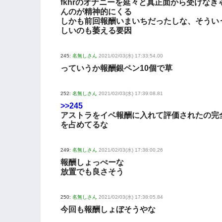
fkhrのオナニーを延々と真正面から受けなき
んのが精神的にくる
しかも前回報酬いまいちだったしな、そうい
しいのも萎える要因
245:
名無しさん
2021/02/03(水) 17:33:54.00
っていうか報酬銀ペン10個で草
252:
名無しさん
2021/02/03(水) 17:39:08.81
>>245
アストラをイベ報酬に入れて評価されたの完
を占めてるな
249:
名無しさん
2021/02/03(水) 17:38:00.26
報酬しょっぺーな
放置でも良さそう
250:
名無しさん
2021/02/03(水) 17:38:05.84
今回も報酬しょぼそうやな