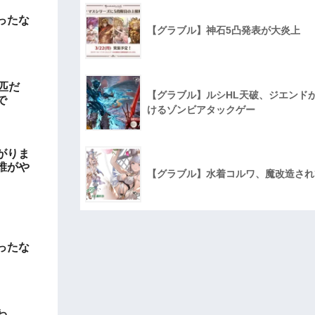
ったな
【グラブル】神石5凸発表が大炎上
匹だ
【グラブル】ルシHL天破、ジエンド
で
けるゾンビアタックゲー
がりま
誰がや
【グラブル】水着コルワ、魔改造され
ったな
わ