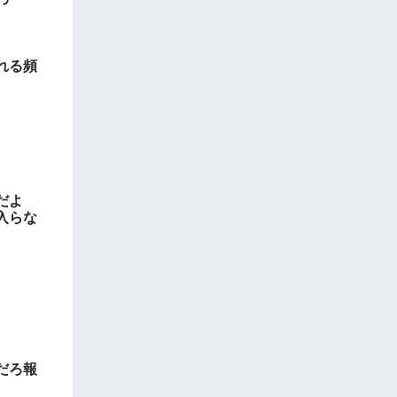
れる頻
だよ
入らな
だろ報