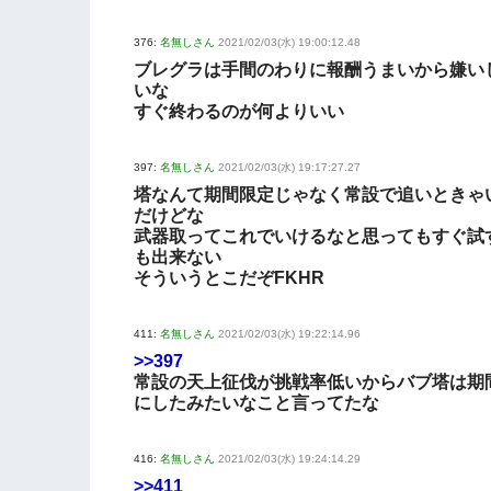
376:
名無しさん
2021/02/03(水) 19:00:12.48
ブレグラは手間のわりに報酬うまいから嫌い
いな
すぐ終わるのが何よりいい
397:
名無しさん
2021/02/03(水) 19:17:27.27
塔なんて期間限定じゃなく常設で追いときゃ
だけどな
武器取ってこれでいけるなと思ってもすぐ試
も出来ない
そういうとこだぞFKHR
411:
名無しさん
2021/02/03(水) 19:22:14.96
>>397
常設の天上征伐が挑戦率低いからバブ塔は期
にしたみたいなこと言ってたな
416:
名無しさん
2021/02/03(水) 19:24:14.29
>>411