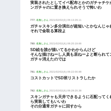
実装されたとしてイベ配布とかのガチャチケ
ンガチャのに置き換えられそうで怖いわ
777:
名無しさん
2021/02/02(火) 06:13:29.11
ガチャスキン多分演出が超短いとかなんじゃ
それで金取る算段よ
780:
名無しさん
2021/02/02(火) 06:20:19.66
SD絵を誰が描いてるかわからんけど
そんな描けねーし人員も居ねーよと断られて
ガチャ消えたのでは
781:
名無しさん
2021/02/02(火) 06:22:00.98
コストカットでSD班リストラしたか
782:
名無しさん
2021/02/02(火) 06:29:20.38
スキンガチャも天井できるように石配ってく
ら実装してもいいわ
その分通常ガチャに回すから