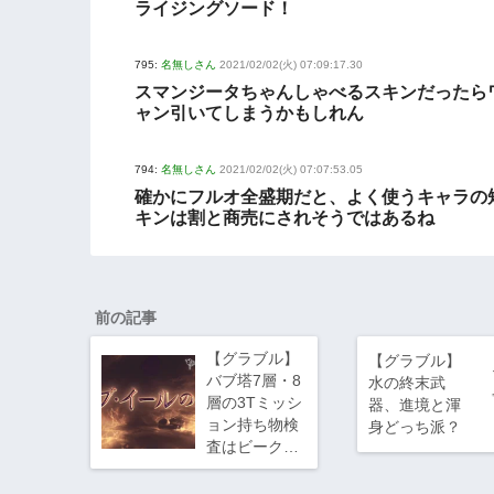
ライジングソード！
795:
名無しさん
2021/02/02(火) 07:09:17.30
スマンジータちゃんしゃべるスキンだったら
ャン引いてしまうかもしれん
794:
名無しさん
2021/02/02(火) 07:07:53.05
確かにフルオ全盛期だと、よく使うキャラの
キンは割と商売にされそうではあるね
前の記事
【グラブル】
【グラブル】
バブ塔7層・8
水の終末武
層の3Tミッシ
器、進境と渾
ョン持ち物検
身どっち派？
査はビーク…