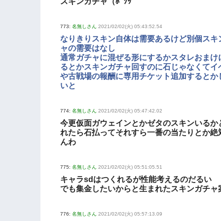
スキンガチャ（ﾎﾞｿｯ
773:
名無しさん
2021/02/02(火) 05:43:52.54
なりきりスキン自体は需要あるけど別個スキ
ャの需要はなし
通常ガチャに混ぜる形にするかスタレおまけ
るとかスキンガチャ回すのに石じゃなくてイ
や古戦場の報酬に専用チケット追加するとか
いと
774:
名無しさん
2021/02/02(火) 05:47:42.02
今更仮面ガウェインとかゼタのスキンいるか
れたら石払ってそれすら一番の当たりとか絶
んわ
775:
名無しさん
2021/02/02(火) 05:51:05.51
キャラsdはつくれるが性能考えるのだるい
でも集金したいからと生まれたスキンガチャ
776:
名無しさん
2021/02/02(火) 05:57:13.09