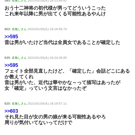
595:
名無しさん
2021/01/26(火) 18:13:44.62
おう十二神将の初代様が男ってどういうこった
これ来年以降に男が出てくる可能性あるやんけ
603:
名無しさん
2021/01/26(火) 18:16:56.74
>>595
昔は男がいたけど当代は全員女であることが確定した
635:
名無しさん
2021/01/26(火) 18:24:28.95
>>595
フェイト全部見直したけど、「確定した」会話どこにある
か教えてくれ
昔は男がいた、近代は華やかな～って描写はあったが
女「確定」っていう文言はなかったぞ
620:
名無しさん
2021/01/26(火) 18:19:57.11
>>603
それ見た目が女の男の娘が来る可能性あるやろ
周りが気付いてないってだけで