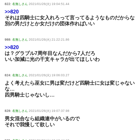
822:
名無しさん
2021/01/26(火) 19:04:51.44
>>820
それは四騎士に女入れろって言ってるようなものだからな
別の男だけとか女だけの団体作ればいい
988:
名無しさん
2021/01/26(火) 21:22:21.86
>>820
は？グラブル7周年目なんだから7人だろ
いい加減に光の干支キャラが出てほしいわ
824:
名無しさん
2021/01/26(火) 19:06:03.27
よく考えたら巫女に男は変だけど四騎士に女は変じゃない
な…
四男騎士じゃないし…
828:
名無しさん
2021/01/26(火) 19:07:37.98
男女混合なら組織連中がいるので
それで我慢して欲しい