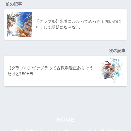
前の記事
【グラブル】水着コルルってめっちゃ強いのに
どうして話題にならな…
次の記事
【グラブル】ヴァジラって古戦場適正ありそう
だけど150HELL…
HOME