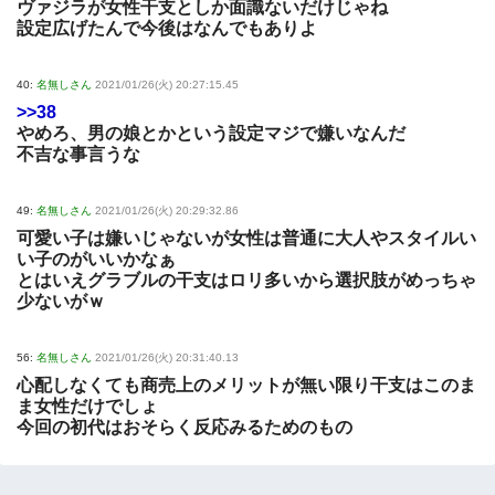
ヴァジラが女性干支としか面識ないだけじゃね
設定広げたんで今後はなんでもありよ
40:
名無しさん
2021/01/26(火) 20:27:15.45
>>38
やめろ、男の娘とかという設定マジで嫌いなんだ
不吉な事言うな
49:
名無しさん
2021/01/26(火) 20:29:32.86
可愛い子は嫌いじゃないが女性は普通に大人やスタイルい
い子のがいいかなぁ
とはいえグラブルの干支はロリ多いから選択肢がめっちゃ
少ないがｗ
56:
名無しさん
2021/01/26(火) 20:31:40.13
心配しなくても商売上のメリットが無い限り干支はこのま
ま女性だけでしょ
今回の初代はおそらく反応みるためのもの