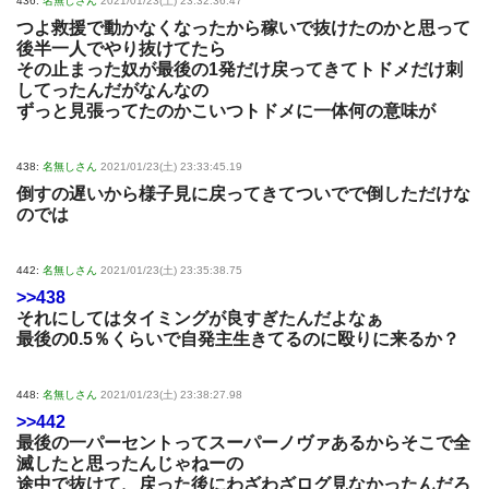
436:
名無しさん
2021/01/23(土) 23:32:36.47
つよ救援で動かなくなったから稼いで抜けたのかと思って
後半一人でやり抜けてたら
その止まった奴が最後の1発だけ戻ってきてトドメだけ刺
してったんだがなんなの
ずっと見張ってたのかこいつトドメに一体何の意味が
438:
名無しさん
2021/01/23(土) 23:33:45.19
倒すの遅いから様子見に戻ってきてついでで倒しただけな
のでは
442:
名無しさん
2021/01/23(土) 23:35:38.75
>>438
それにしてはタイミングが良すぎたんだよなぁ
最後の0.5％くらいで自発主生きてるのに殴りに来るか？
448:
名無しさん
2021/01/23(土) 23:38:27.98
>>442
最後の一パーセントってスーパーノヴァあるからそこで全
滅したと思ったんじゃねーの
途中で抜けて、戻った後にわざわざログ見なかったんだろ