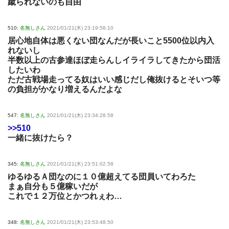
蹴られないのも自由
510:
名無しさん
2021/01/21(木) 23:19:58.10
居心地自体は悪くない団なんだが長いこと5500位以内入
れないし
半数以上の古参達ほぼ走らんしイライラしてきたから団活
したいわ
ただ古戦場走ってる奴はいい感じだし俺抜けるとそいつ等
の負担がかなり増えるんだよな
547:
名無しさん
2021/01/21(木) 23:34:28.58
>>510
一緒に抜けたら？
345:
名無しさん
2021/01/21(木) 23:51:02.58
ゆるゆるＡ団なのに１０億超えてる団員いてわろた
まぁ自分も５億稼いだが
これで１２万位とかつれぇわ…
348:
名無しさん
2021/01/21(木) 23:53:48.50