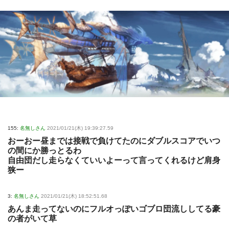
155:
名無しさん
2021/01/21(木) 19:39:27.59
おーおー昼までは接戦で負けてたのにダブルスコアでいつ
の間にか勝っとるわ
自由団だし走らなくていいよーって言ってくれるけど肩身
狭ー
3:
名無しさん
2021/01/21(木) 18:52:51.68
あんま走ってないのにフルオっぽいゴブロ団流ししてる豪
の者がいて草