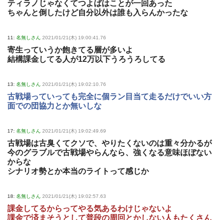
ティラノじゃなくてつよばはことが一回あった
ちゃんと倒したけど自分以外は誰も入らんかったな
11:
名無しさん
2021/01/21(木) 19:00:41.76
寄生っていうか飽きてる層が多いよ
結構課金してる人が12万以下うろうろしてる
13:
名無しさん
2021/01/21(木) 19:02:10.76
古戦場っていっても完全に個ラン目当て走るだけでいい方
面での団協力とか無いしな
17:
名無しさん
2021/01/21(木) 19:02:49.69
古戦場は古臭くてクソで、やりたくないのは重々分かるが
今のグラブルで古戦場やらんなら、強くなる意味ほぼない
からな
シナリオ勢とか本当のライトって感じか
18:
名無しさん
2021/01/21(木) 19:02:57.63
課金してるからってやる気あるわけじゃないよ
課金で済まそうとして普段の周回とかしない人もたくさん