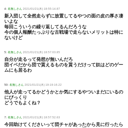
4:
名無しさん
2021/01/21(木) 18:55:14.87
新入団して全然走らずに放置してるやつの面の皮の厚さ凄
いよな
毎回こういうの繰り返してるんだろうな
今の個人報酬たっぷりな古戦場で走らないメリットは特に
ないけど
5:
名無しさん
2021/01/21(木) 18:57:03.85
自分が走るって発想が無いんだろ
団イベだから団で貰えるものを貰うだけって奴はどのゲー
ムにも居るわ
50:
名無しさん
2021/01/21(木) 19:19:16.22
他人が走ってるかどうかとか気にするやついまだにいるの
にびっくり
どうでもよくね？
7:
名無しさん
2021/01/21(木) 18:57:52.63
今回助けてくださいって団チャがあったから見に行ったら