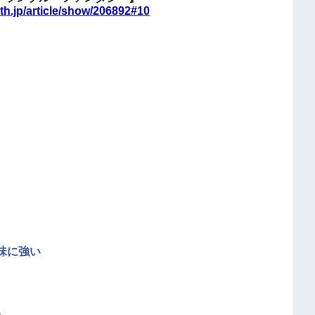
th.jp/article/show/206892#10
味に強い