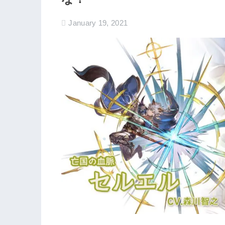
January 19, 2021