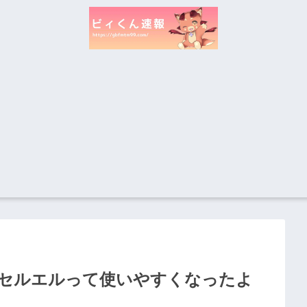
セルエルって使いやすくなったよ