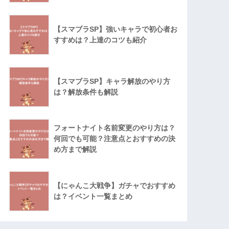
【スマブラSP】強いキャラで初心者お
すすめは？上達のコツも紹介
【スマブラSP】キャラ解放のやり方
は？解放条件も解説
フォートナイト名前変更のやり方は？
何回でも可能？注意点とおすすめの決
め方まで解説
【にゃんこ大戦争】ガチャでおすすめ
は？イベント一覧まとめ