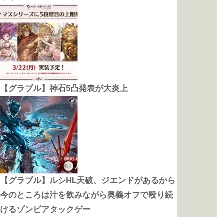
【グラブル】神石5凸発表が大炎上
【グラブル】ルシHL天破、ジエンドがあるから
今のところは汁を飲みながら奥義オフで殴り続
けるゾンビアタックゲー