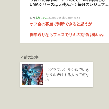
UMAシリーズは天使みたく毎月のレジェフ
237:
名無しさん
2021/01/16(土) 15:35:43.62
オフ会の客層で判断できると思うが
例年通りならフェスでリミの期待は薄いね
前の記事
【グラブル】ルシ戦でいき
なり即抜けする人って何な
の…