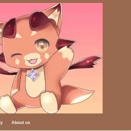
cy
About us