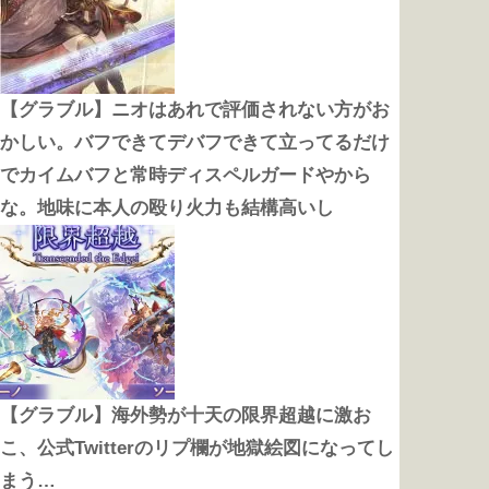
【グラブル】ニオはあれで評価されない方がお
かしい。バフできてデバフできて立ってるだけ
でカイムバフと常時ディスペルガードやから
な。地味に本人の殴り火力も結構高いし
【グラブル】海外勢が十天の限界超越に激お
こ、公式Twitterのリプ欄が地獄絵図になってし
まう…