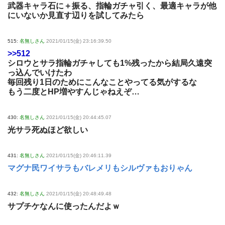
武器キャラ石に＋振る、指輪ガチャ引く、最適キャラが他
にいないか見直す辺りを試してみたら
515:
名無しさん
2021/01/15(金) 23:16:39.50
>>512
シロウとサラ指輪ガチャしても1%残ったから結局久遠突
っ込んでいけたわ
毎回残り1日のためにこんなことやってる気がするな
もう二度とHP増やすんじゃねえぞ…
430:
名無しさん
2021/01/15(金) 20:44:45.07
光サラ死ぬほど欲しい
431:
名無しさん
2021/01/15(金) 20:46:11.39
マグナ民ワイサラもバレメリもシルヴァもおりゃん
432:
名無しさん
2021/01/15(金) 20:48:49.48
サプチケなんに使ったんだよｗ