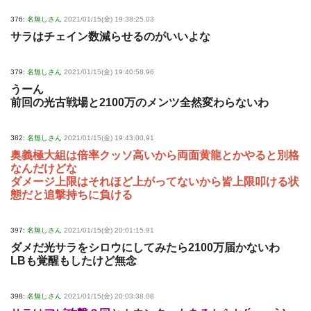
376:
名無しさん
2021/01/15(金) 19:38:25.03
サラはチェイン数減らせるのがいいよな
379:
名無しさん
2021/01/15(金) 19:40:58.96
うーん
前回の光古戦場と2100万のメンツ全然変わらないわ
382:
名無しさん
2021/01/15(金) 19:43:00.91
奥義極大組は倍率クッソ高いから両面黄龍とかやると別格
なんだけどな
ダメージ上限はそれほど上がってないから皆上限叩ける状
態だと追撃持ちに負ける
397:
名無しさん
2021/01/15(金) 20:01:15.91
ダメだ光サラをシロウにしてみたら2100万届かないわ
LBも覚醒もしたけど無念
398:
名無しさん
2021/01/15(金) 20:03:38.08