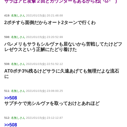
サラはアビ攻撃２回とカウンターもあるからね(´･ω･｀)
419:
名無しさん
2021/01/15(金) 20:21:48.68
2ポチすら面倒だからオート2ターンで行くわ
598:
名無しさん
2021/01/15(金) 23:20:52.99
バレメリもサラもシルヴァも居ないから苦戦してたけどフ
レゼウスという正解にたどり着けた
508:
名無しさん
2021/01/15(金) 22:51:52.12
AT0ポチ3%残るけどサラに久遠あげても無理だよな流石
に
511:
名無しさん
2021/01/15(金) 23:06:00.25
>>508
サプチケで光シルヴァを取っておけとあれほど
512:
名無しさん
2021/01/15(金) 23:12:12.87
>>508