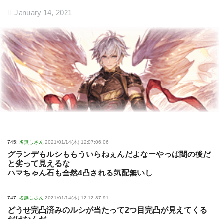
January 14, 2021
745:
名無しさん
2021/01/14(木) 12:07:06.06
グランデもルシももういらねぇんだよなーやっぱ闇の後だ
と劣って見えるな
ハマちゃん石も全然4凸される気配無いし
747:
名無しさん
2021/01/14(木) 12:12:37.91
どうせ完凸済みのルシが当たって2つ目完凸が見えてくる