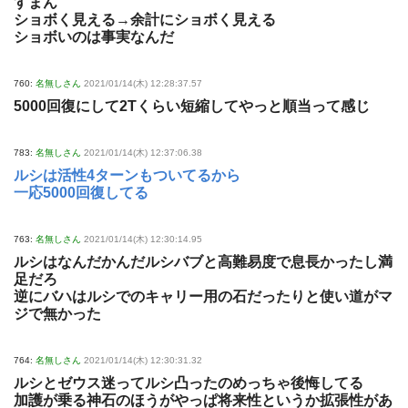
すまん
ショボく見える→余計にショボく見える
ショボいのは事実なんだ
760:
名無しさん
2021/01/14(木) 12:28:37.57
5000回復にして2Tくらい短縮してやっと順当って感じ
783:
名無しさん
2021/01/14(木) 12:37:06.38
ルシは活性4ターンもついてるから
一応5000回復してる
763:
名無しさん
2021/01/14(木) 12:30:14.95
ルシはなんだかんだルシバブと高難易度で息長かったし満
足だろ
逆にバハはルシでのキャリー用の石だったりと使い道がマ
ジで無かった
764:
名無しさん
2021/01/14(木) 12:30:31.32
ルシとゼウス迷ってルシ凸ったのめっちゃ後悔してる
加護が乗る神石のほうがやっぱ将来性というか拡張性があ