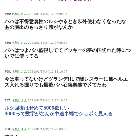
755:
名無しさん
2021/01/14(木) 12:26:05.97
バハは不得意属性のルシやるとき以外使わなくなったな
あの演出のもっさり感がなんか
756:
名無しさん
2021/01/14(木) 12:27:08.84
バハはつよバハ監視しててビッキーの夢の国切れた時につ
いでに使ってる
768:
名無しさん
2021/01/14(木) 12:32:16.67
今は潜ってないけどグランデHLで闇レスラーに風ヘルエ
ス入れる掘りでも最後バハ召喚奥義で〆てたわ
757:
名無しさん
2021/01/14(木) 12:27:10.07
ルシ回復はせめて5000欲しい
3000って数字がなんか中途半端でショボく見える
758:
名無しさん
2021/01/14(木) 12:28:03.38