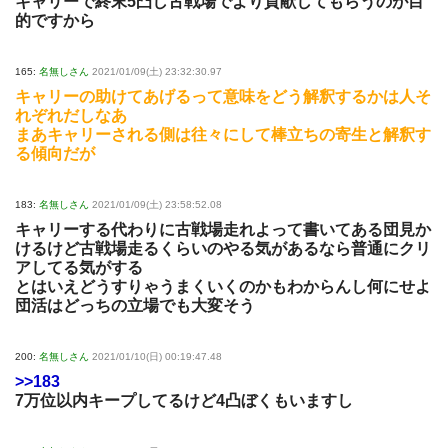
キャリーで終末5凸し古戦場でより貢献してもらうのが目
的ですから
165:
名無しさん
2021/01/09(土) 23:32:30.97
キャリーの助けてあげるって意味をどう解釈するかは人そ
れぞれだしなあ
まあキャリーされる側は往々にして棒立ちの寄生と解釈す
る傾向だが
183:
名無しさん
2021/01/09(土) 23:58:52.08
キャリーする代わりに古戦場走れよって書いてある団見か
けるけど古戦場走るくらいのやる気があるなら普通にクリ
アしてる気がする
とはいえどうすりゃうまくいくのかもわからんし何にせよ
団活はどっちの立場でも大変そう
200:
名無しさん
2021/01/10(日) 00:19:47.48
>>183
7万位以内キープしてるけど4凸ぼくもいますし