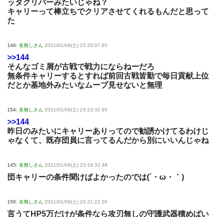
ッタクリバーみたいじゃね？
キャリーって棒立ちでクリアさせてくれるもんだと思って
た
146:
名無しさん
2021/01/09(土) 23:20:07.85
>>144
そんなゴミ屑が古戦で戦力にならねーだろ
無条件キャリーするとすれば前回古戦皆勤で毎日貢献上位
だとか基地外みたいなムーブ見せないと無理
154:
名無しさん
2021/01/09(土) 23:23:32.95
>>144
昨日のみたいにキャリーありってので勧誘かけてるわけじ
ゃなくて、既存団員に言ってるんだから別にいいんじゃね
145:
名無しさん
2021/01/09(土) 23:19:32.48
団キャリーの条件聞けばよかったのでは(´・ω・｀)
150:
名無しさん
2021/01/09(土) 23:21:22.26
言うてHP5万だけが条件なら攻刃無しの守護武器積めばい