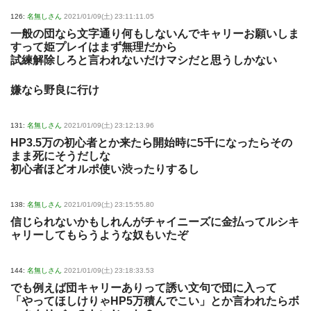
126:
名無しさん
2021/01/09(土) 23:11:11.05
一般の団なら文字通り何もしないんでキャリーお願いしま
すって姫プレイはまず無理だから
試練解除しろと言われないだけマシだと思うしかない
嫌なら野良に行け
131:
名無しさん
2021/01/09(土) 23:12:13.96
HP3.5万の初心者とか来たら開始時に5千になったらその
まま死にそうだしな
初心者ほどオルポ使い渋ったりするし
138:
名無しさん
2021/01/09(土) 23:15:55.80
信じられないかもしれんがチャイニーズに金払ってルシキ
ャリーしてもらうような奴もいたぞ
144:
名無しさん
2021/01/09(土) 23:18:33.53
でも例えば団キャリーありって誘い文句で団に入って
「やってほしけりゃHP5万積んでこい」とか言われたらボ