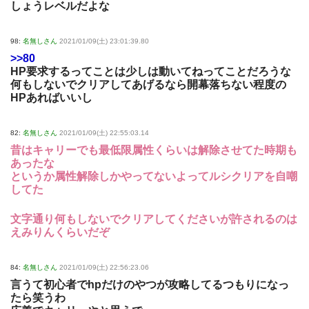
しょうレベルだよな
98:
名無しさん
2021/01/09(土) 23:01:39.80
>>80
HP要求するってことは少しは動いてねってことだろうな
何もしないでクリアしてあげるなら開幕落ちない程度の
HPあればいいし
82:
名無しさん
2021/01/09(土) 22:55:03.14
昔はキャリーでも最低限属性くらいは解除させてた時期も
あったな
というか属性解除しかやってないよってルシクリアを自嘲
してた
文字通り何もしないでクリアしてくださいが許されるのは
えみりんくらいだぞ
84:
名無しさん
2021/01/09(土) 22:56:23.06
言うて初心者でhpだけのやつが攻略してるつもりになっ
たら笑うわ